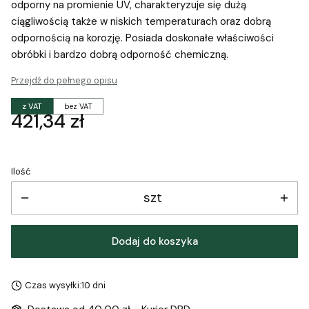
odporny na promienie UV, charakteryzuje się dużą
ciągliwością także w niskich temperaturach oraz dobrą
odpornością na korozję. Posiada doskonałe właściwości
obróbki i bardzo dobrą odporność chemiczną.
Przejdź do pełnego opisu
z VAT
bez VAT
Cena
421,34 zł
Ilość
szt
Dodaj do koszyka
Czas wysyłki:
10 dni