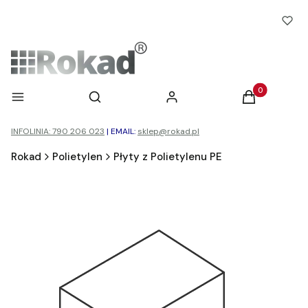
Otwórz wyszukiwarkę
Produkty w ko
Menu
Szukaj
Zaloguj się
Koszyk
INFOLINIA: 790 206 023
|
EMAIL:
sklep@rokad.pl
Rokad
Polietylen
Płyty z Polietylenu PE