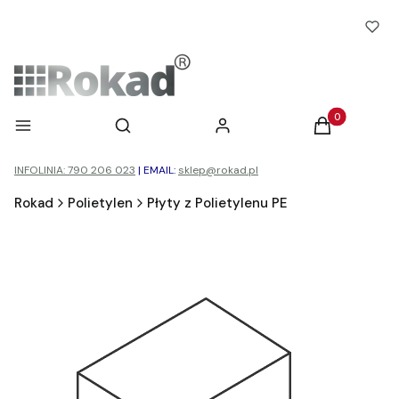
Otwórz wyszukiwarkę
Produkty w ko
Menu
Szukaj
Zaloguj się
Koszyk
INFOLINIA: 790 206 023
|
EMAIL:
sklep@rokad.pl
Rokad
Polietylen
Płyty z Polietylenu PE