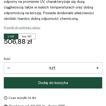
odporny na promienie UV, charakteryzuje się dużą
ciągliwością także w niskich temperaturach oraz dobrą
odpornością na korozję. Posiada doskonałe właściwości
obróbki i bardzo dobrą odporność chemiczną.
Przejdź do pełnego opisu
z VAT
bez VAT
Cena
506,88 zł
Ilość
szt
Dodaj do koszyka
Czas wysyłki:
14 dni