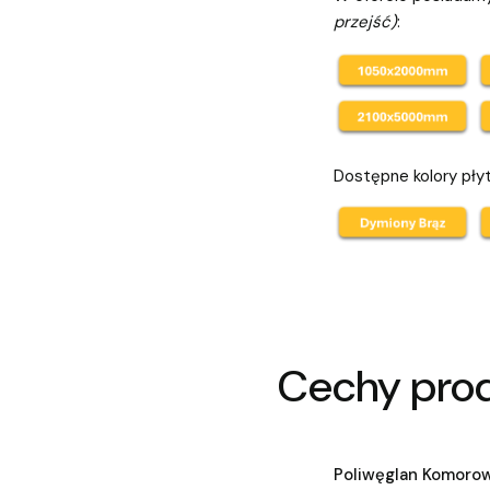
przejść)
:
Dostępne kolory pły
Cechy pro
Poliwęglan Komoro