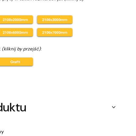
t
(kliknij by przejść)
:
duktu
wy