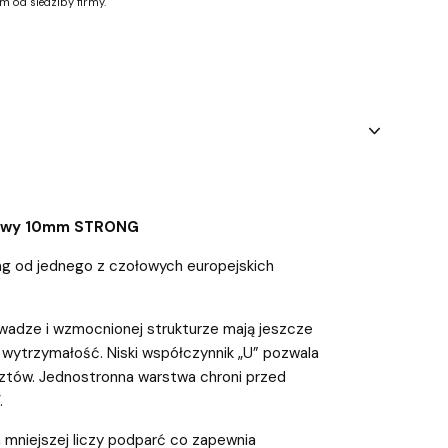
m od siedziby firmy.
rowy 10mm STRONG
g od jednego z czołowych europejskich
 wadze i wzmocnionej strukturze mają jeszcze
 wytrzymałość. Niski współczynnik „U” pozwala
tów. Jednostronna warstwa chroni przed
.
mniejszej liczy podparć co zapewnia