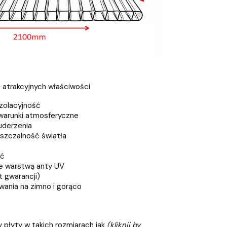
e atrakcyjnych właściwości
zolacyjność
warunki atmosferyczne
uderzenia
szczalność światła
ść
e warstwą anty UV
t gwarancji)
ania na zimno i gorąco
 płyty w takich rozmiarach jak
(kliknij by