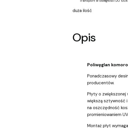
Transport w odległości DO 100k
duża ilość
Opis
Poliwęglan komo
Ponadczasowy desin
producentów.
Płyty o zwiększonej
większą sztywność i
na oszczędność kosz
promieniowaniem UV
Montaż płyt wymaga 