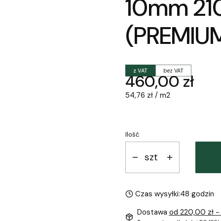
10mm 2
(PREMIU
z VAT
bez VAT
Cena
460,00 zł
54,76 zł / m2
Ilość
szt
Czas wysyłki:
48 godzin
Dostawa
od 220,00 zł
-