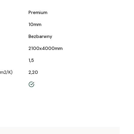
Premium
10mm
Bezbarwny
2100x4000mm
1,5
/m2/K)
2,20
tak