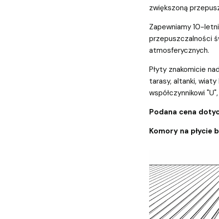
zwiększoną przepusz
Zapewniamy 10-letnią
przepuszczalności św
atmosferycznych.
Płyty znakomicie nad
tarasy, altanki, wiaty
współczynnikowi "U", 
Podana cena dotyc
Komory na płycie 