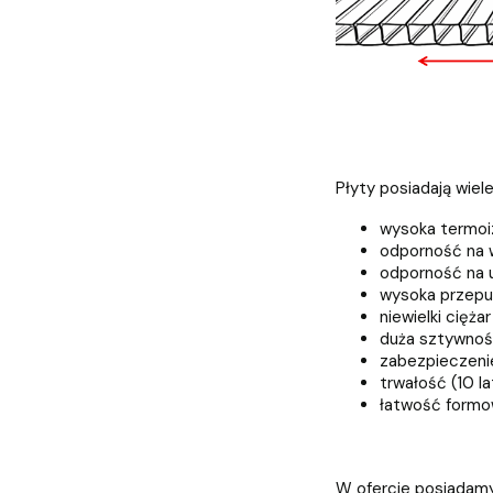
Płyty posiadają wiel
wysoka termoi
odporność na 
odporność na 
wysoka przepu
niewielki ciężar
duża sztywno
zabezpieczeni
trwałość (10 la
łatwość formow
W ofercie posiadamy