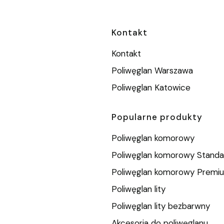
Linki w stopc
Kontakt
Kontakt
Poliwęglan Warszawa
Poliwęglan Katowice
Popularne produkty
Poliwęglan komorowy
Poliwęglan komorowy Standa
Poliwęglan komorowy Premi
Poliwęglan lity
Poliwęglan lity bezbarwny
Akcesoria do poliwęglanu