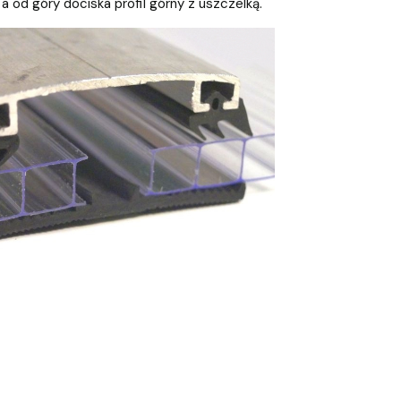
a od góry dociska profil górny z uszczelką.