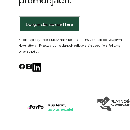
promocjach.
Twój adres e-mail
Dołącz do newslettera
Zapisując się, akceptujesz nasz Regulamin (w zakresie dotyczącym
Newslettera). Przetwarzanie danych odbywa się zgodnie z Polityką
prywatności.