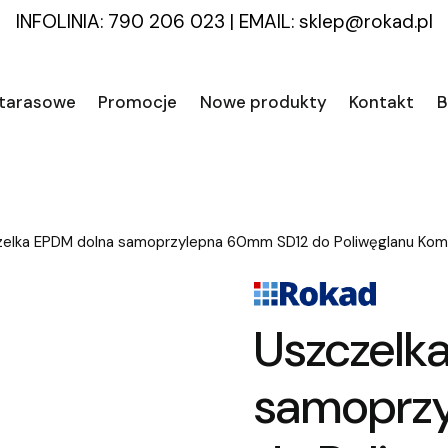
INFOLINIA: 790 206 023
|
EMAIL:
sklep@rokad.pl
 tarasowe
Promocje
Nowe produkty
Kontakt
B
elka EPDM dolna samoprzylepna 60mm SD12 do Poliwęglanu Ko
Uszczelk
samoprz