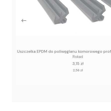
Uszczelka EPDM do poliwęglanu komorowego prof
Rokad
Cena
3,15 zł
Cena
2,56 zł