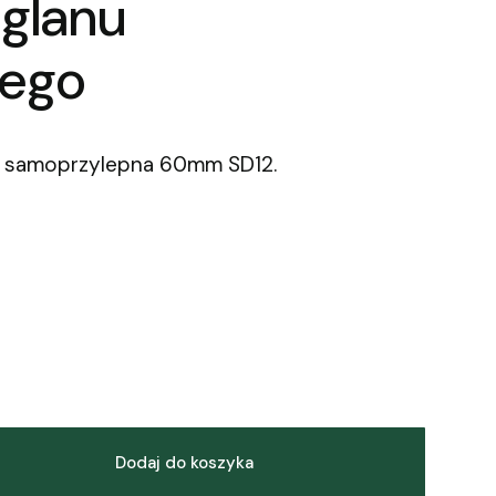
ęglanu
ego
a samoprzylepna 60mm SD12.
Dodaj do koszyka