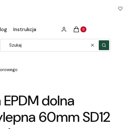
Produkty w koszyku: 0. Zob
log
Instrukcja
Zaloguj się
Koszyk
Wyczyść
Szukaj
morowego
a EPDM dolna
ylepna 60mm SD12