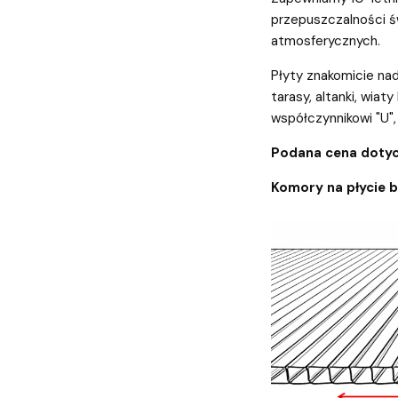
przepuszczalności św
atmosferycznych.
Płyty znakomicie nad
tarasy, altanki, wiaty
współczynnikowi "U", 
Podana cena dotyc
Komory na płycie 