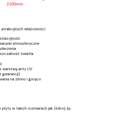
e atrakcyjnych właściwości
zolacyjność
warunki atmosferyczne
uderzenia
szczalność światła
ść
e warstwą anty UV
t gwarancji)
ania na zimno i gorąco
 płyty w takich rozmiarach jak
(kliknij by