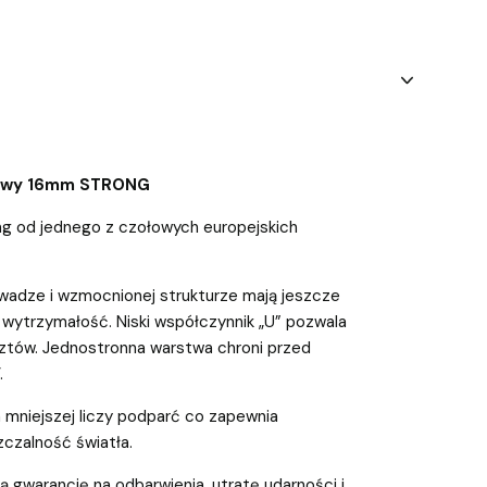
rowy 16mm STRONG
g od jednego z czołowych europejskich
 wadze i wzmocnionej strukturze mają jeszcze
 wytrzymałość. Niski współczynnik „U” pozwala
tów. Jednostronna warstwa chroni przed
.
mniejszej liczy podparć co zapewnia
czalność światła.
 gwarancję na odbarwienia, utratę udarności i