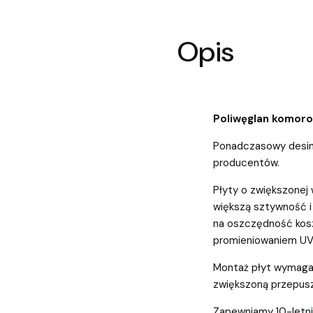
Opis
Poliwęglan komo
Ponadczasowy desin
producentów.
Płyty o zwiększonej
większą sztywność i
na oszczędność kosz
promieniowaniem UV
Montaż płyt wymaga 
zwiększoną przepusz
Zapewniamy 10-letnią