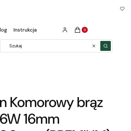
Produkty w koszyku: 0. Zob
log
Instrukcja
Zaloguj się
Koszyk
Wyczyść
Szukaj
an Komorowy brąz
 6W 16mm