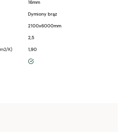
16mm
Dymiony brąz
2100x6000mm
2,5
/m2/K)
1,90
tak