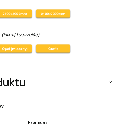
t
(kliknij by przejść)
:
duktu
wy
Premium