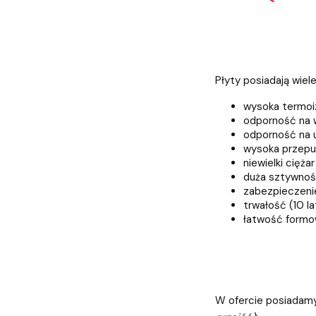
Płyty posiadają wiel
wysoka termoi
odporność na 
odporność na 
wysoka przepu
niewielki ciężar
duża sztywno
zabezpieczeni
trwałość (10 la
łatwość formow
W ofercie posiadamy