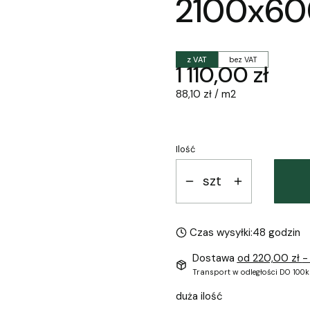
2100x60
z VAT
bez VAT
Cena
1 110,00 zł
88,10 zł / m2
Ilość
szt
Czas wysyłki:
48 godzin
Dostawa
od 220,00 zł
-
Transport w odległości DO 100k
duża ilość