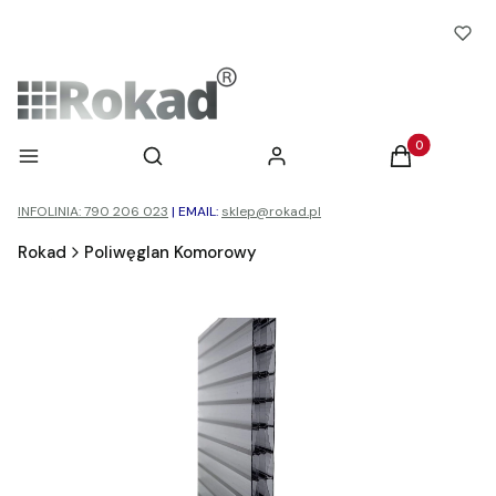
Otwórz wyszukiwarkę
Produkty w ko
Menu
Szukaj
Zaloguj się
Koszyk
INFOLINIA: 790 206 023
|
EMAIL:
sklep@rokad.pl
Rokad
Poliwęglan Komorowy