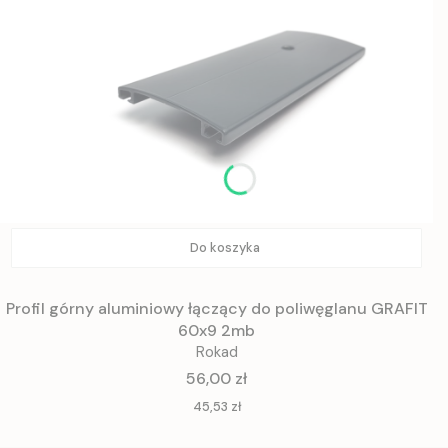
Do koszyka
Profil górny aluminiowy łączący do poliwęglanu GRAFIT
60x9 2mb
Rokad
Cena
56,00 zł
Cena
45,53 zł