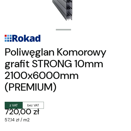
Poliwęglan Komorowy
grafit STRONG 10mm
2100x6000mm
(PREMIUM)
z VAT
bez VAT
Cena
720,00 zł
57,14 zł / m2