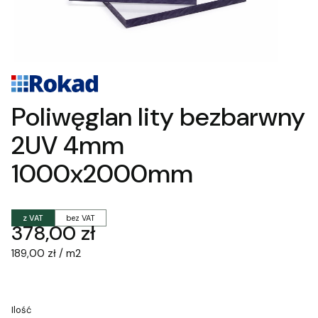
Poliwęglan lity bezbarwny
2UV 4mm
1000x2000mm
z VAT
bez VAT
Cena
378,00 zł
189,00 zł / m2
Ilość