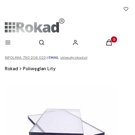
Otwórz wyszukiwarkę
Produkty w ko
Menu
Szukaj
Zaloguj się
Koszyk
INFOLINIA: 790 206 023
|
EMAIL:
sklep@rokad.pl
Rokad
Poliwęglan Lity