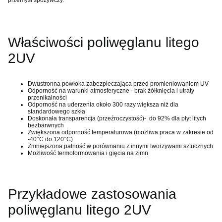
Właściwości poliwęglanu litego
2UV
Dwustronna powłoka zabezpieczająca przed promieniowaniem UV
Odporność na warunki atmosferyczne - brak żółknięcia i utraty
przenikalności
Odporność na uderzenia około 300 razy większa niż dla
standardowego szkła
Doskonała transparencja (przeźroczystość)- do 92% dla płyt litych
bezbarwnych
Zwiększona odporność temperaturowa (możliwa praca w zakresie od
-40°C do 120°C)
Zmniejszona palność w porównaniu z innymi tworzywami sztucznych
Możliwość termoformowania i gięcia na zimn
Przykładowe zastosowania
poliwęglanu litego 2UV