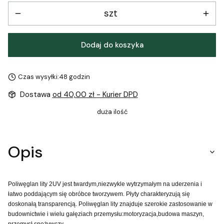
szt
Dodaj do koszyka
Czas wysyłki:
48 godzin
Dostawa
od 40,00 zł
- Kurier DPD
duża ilość
Opis
Poliwęglan lity 2UV jest twardym,niezwykle wytrzymałym na uderzenia i
łatwo poddającym się obróbce tworzywem. Płyty charakteryzują się
doskonałą transparencją. Poliwęglan lity znajduje szerokie zastosowanie w
budownictwie i wielu gałęziach przemysłu:motoryzacja,budowa maszyn,
przemysł spożywczy.