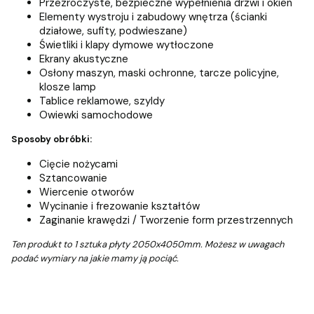
Przezroczyste, bezpieczne wypełnienia drzwi i okien
Elementy wystroju i zabudowy wnętrza (ścianki
działowe, sufity, podwieszane)
Świetliki i klapy dymowe wytłoczone
Ekrany akustyczne
Osłony maszyn, maski ochronne, tarcze policyjne,
klosze lamp
Tablice reklamowe, szyldy
Owiewki samochodowe
Sposoby obróbki:
Cięcie nożycami
Sztancowanie
Wiercenie otworów
Wycinanie i frezowanie kształtów
Zaginanie krawędzi / Tworzenie form przestrzennych
Ten produkt to 1 sztuka płyty 2050x4050mm. Możesz w uwagach
podać wymiary na jakie mamy ją pociąć.