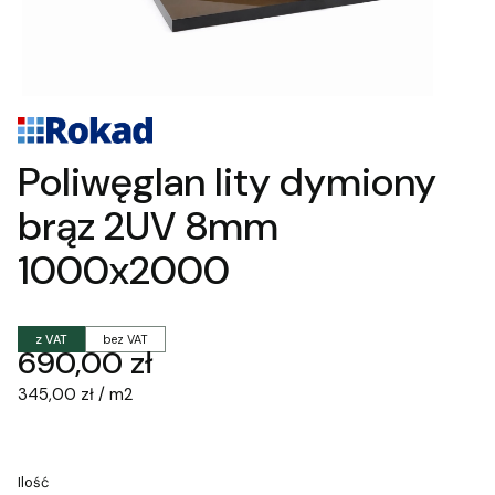
Poliwęglan lity dymiony
brąz 2UV 8mm
1000x2000
z VAT
bez VAT
Cena
690,00 zł
345,00 zł / m2
Ilość