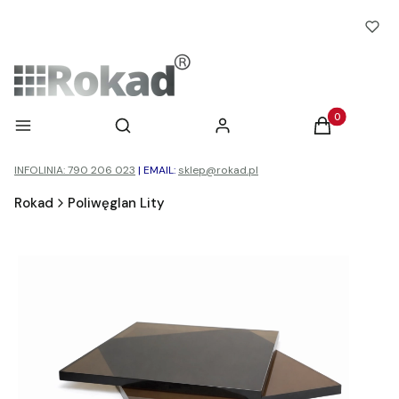
Otwórz wyszukiwarkę
Produkty w ko
Menu
Szukaj
Zaloguj się
Koszyk
INFOLINIA: 790 206 023
|
EMAIL:
sklep@rokad.pl
Rokad
Poliwęglan Lity