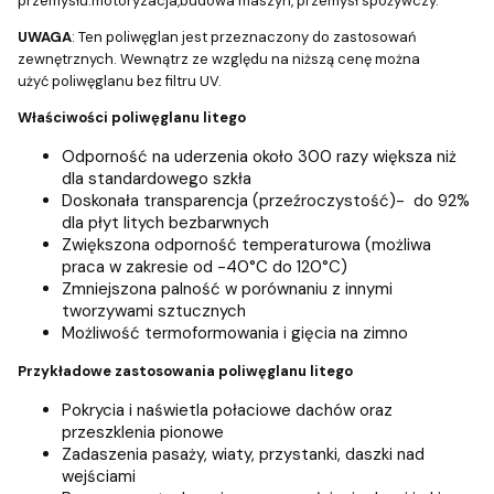
przemysłu:motoryzacja,budowa maszyn, przemysł spożywczy.
UWAGA
: Ten poliwęglan jest przeznaczony do zastosowań
zewnętrznych. Wewnątrz ze względu na niższą cenę można
użyć poliwęglanu bez filtru UV.
Właściwości poliwęglanu litego
Odporność na uderzenia około 300 razy większa niż
dla standardowego szkła
Doskonała transparencja (przeźroczystość)- do 92%
dla płyt litych bezbarwnych
Zwiększona odporność temperaturowa (możliwa
praca w zakresie od -40°C do 120°C)
Zmniejszona palność w porównaniu z innymi
tworzywami sztucznych
Możliwość termoformowania i gięcia na zimno
Przykładowe zastosowania poliwęglanu litego
Pokrycia i naświetla połaciowe dachów oraz
przeszklenia pionowe
Zadaszenia pasaży, wiaty, przystanki, daszki nad
wejściami