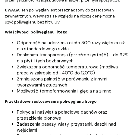
przemysłu:motoryzacja,budowa maszyn, przemysł spożywczy.
UWAGA
: Ten poliwęglan jest przeznaczony do zastosowań
zewnętrznych. Wewnątrz ze względu na niższą cenę można
użyć poliwęglanu bez filtru UV.
Właściwości poliwęglanu litego
Odporność na uderzenia około 300 razy większa niż
dla standardowego szkła
Doskonała transparencja (przeźroczystość)- do 92%
dla płyt litych bezbarwnych
Zwiększona odporność temperaturowa (możliwa
praca w zakresie od -40°C do 120°C)
Zmniejszona palność w porównaniu z innymi
tworzywami sztucznych
Możliwość termoformowania i gięcia na zimno
Przykładowe zastosowania poliwęglanu litego
Pokrycia i naświetla połaciowe dachów oraz
przeszklenia pionowe
Zadaszenia pasaży, wiaty, przystanki, daszki nad
wejściami