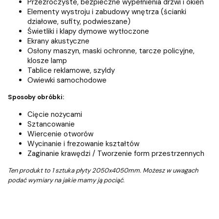
Przezroczyste, bezpieczne wypełnienia drzwi i okien
Elementy wystroju i zabudowy wnętrza (ścianki
działowe, sufity, podwieszane)
Świetliki i klapy dymowe wytłoczone
Ekrany akustyczne
Osłony maszyn, maski ochronne, tarcze policyjne,
klosze lamp
Tablice reklamowe, szyldy
Owiewki samochodowe
Sposoby obróbki:
Cięcie nożycami
Sztancowanie
Wiercenie otworów
Wycinanie i frezowanie kształtów
Zaginanie krawędzi / Tworzenie form przestrzennych
Ten produkt to 1 sztuka płyty 2050x4050mm. Możesz w uwagach
podać wymiary na jakie mamy ją pociąć.