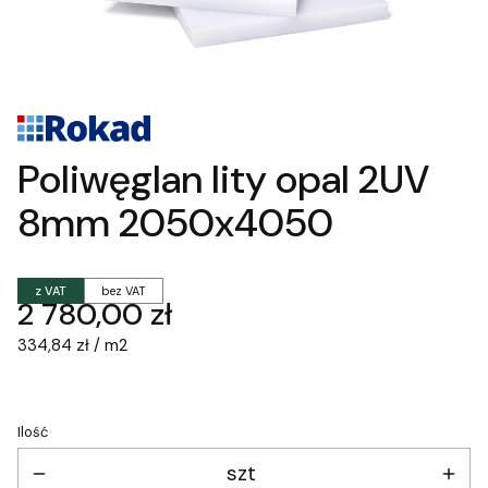
Poliwęglan lity opal 2UV
8mm 2050x4050
z VAT
bez VAT
Cena
2 780,00 zł
334,84 zł / m2
Ilość
szt