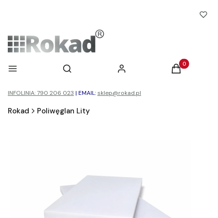
Otwórz wyszukiwarkę
Produkty w ko
Menu
Szukaj
Zaloguj się
Koszyk
INFOLINIA: 790 206 023
|
EMAIL:
sklep@rokad.pl
Rokad
Poliwęglan Lity