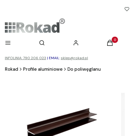
Otwórz wyszukiwarkę
Produkty w ko
Menu
Szukaj
Zaloguj się
Koszyk
INFOLINIA: 790 206 023
|
EMAIL:
sklep@rokad.pl
Rokad
Profile aluminiowe
Do poliwęglanu