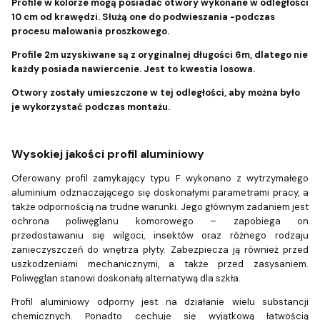
Profile w kolorze mogą posiadać otwory wykonane w odległości
10 cm od krawędzi. Służą one do podwieszania -podczas
procesu malowania proszkowego.
Profile 2m uzyskiwane są z oryginalnej długości 6m, dlatego nie
każdy posiada nawiercenie. Jest to kwestia losowa.
Otwory zostały umieszczone w tej odległości, aby można było
je wykorzystać podczas montażu.
Wysokiej jakości profil aluminiowy
Oferowany profil zamykający typu F wykonano z wytrzymałego
aluminium odznaczającego się doskonałymi parametrami pracy, a
także odpornością na trudne warunki. Jego głównym zadaniem jest
ochrona poliwęglanu komorowego – zapobiega on
przedostawaniu się wilgoci, insektów oraz różnego rodzaju
zanieczyszczeń do wnętrza płyty. Zabezpiecza ją również przed
uszkodzeniami mechanicznymi, a także przed zasysaniem.
Poliwęglan stanowi doskonałą alternatywą dla szkła.
Profil aluminiowy odporny jest na działanie wielu substancji
chemicznych. Ponadto cechuje się wyjątkową łatwością