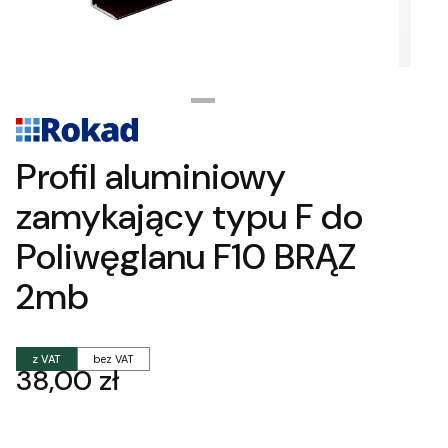
Profil aluminiowy
zamykający typu F do
Poliwęglanu F10 BRĄZ
2mb
z VAT
bez VAT
Cena
38,00 zł