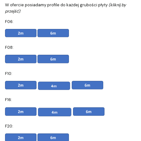
W ofercie posiadamy profile do każdej grubości płyty
(kliknij by
przejść)
:
F06:
F08:
F10:
F16:
F20: