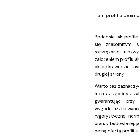
Tani profil alumin
Podobnie jak profile
się znakomitym s
rozwiązanie niezw
założeniem profilu 
okleić krawędzie taś
drugiej strony.
Warto też zaznaczyć
montaż zgodny z za
gwarantując, przy
wygodę użytkowania 
rygorystyczne nor
branży budowlanej, j
pełną ofertą profili