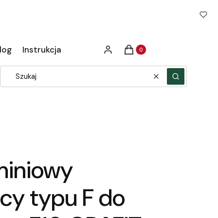
Produkty w koszyku: 0. Zob
log
Instrukcja
Zaloguj się
Koszyk
Wyczyść
Szukaj
uminiowy
cy typu F do