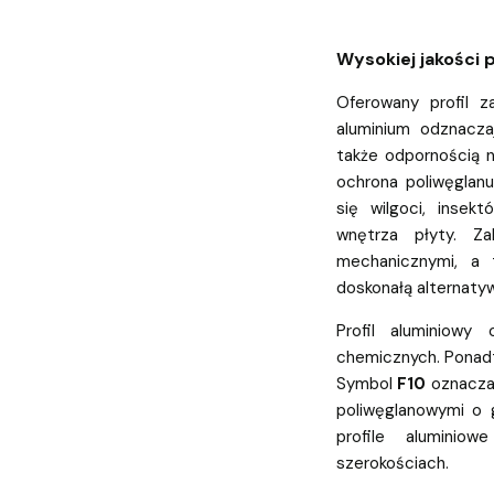
Wysokiej jakości p
Oferowany profil 
aluminium odznacza
także odpornością 
ochrona poliwęglan
się wilgoci, insek
wnętrza płyty. Za
mechanicznymi, a 
doskonałą alternatyw
Profil aluminiowy 
chemicznych. Ponad
Symbol
F10
oznacza,
poliwęglanowymi o
profile alumini
szerokościach.