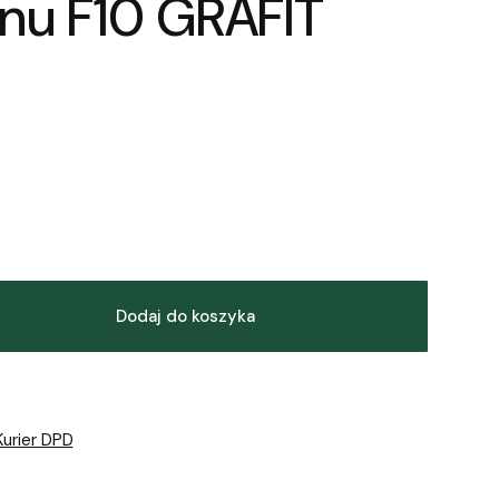
anu F10 GRAFIT
Dodaj do koszyka
Kurier DPD