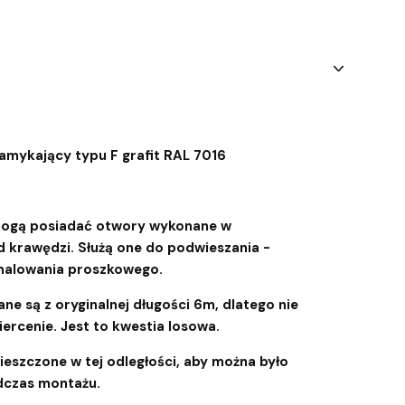
zamykający typu F grafit RAL 7016
 mogą posiadać otwory wykonane w
d krawędzi. Służą one do podwieszania -
malowania proszkowego.
ne są z oryginalnej długości 6m, dlatego nie
ercenie. Jest to kwestia losowa.
eszczone w tej odległości, aby można było
dczas montażu.