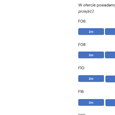
W ofercie posiadamy 
przejść)
:
F06:
F08:
F10:
F16: