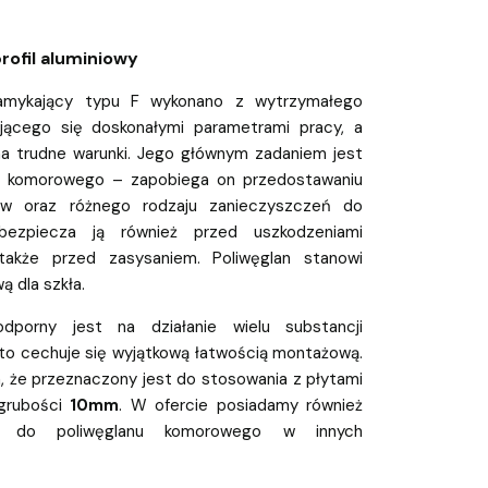
rofil aluminiowy
zamykający typu F wykonano z wytrzymałego
jącego się doskonałymi parametrami pracy, a
na trudne warunki. Jego głównym zadaniem jest
u komorowego – zapobiega on przedostawaniu
tów oraz różnego rodzaju zanieczyszczeń do
bezpiecza ją również przed uszkodzeniami
także przed zasysaniem. Poliwęglan stanowi
ą dla szkła.
odporny jest na działanie wielu substancji
to cechuje się wyjątkową łatwością montażową.
 że przeznaczony jest do stosowania z płytami
 grubości
10mm
. W ofercie posiadamy również
owe do poliwęglanu komorowego w innych