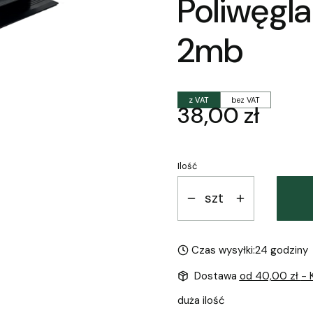
Poliwęgl
2mb
z VAT
bez VAT
Cena
38,00 zł
Ilość
szt
Czas wysyłki:
24 godziny
Dostawa
od 40,00 zł
- 
duża ilość