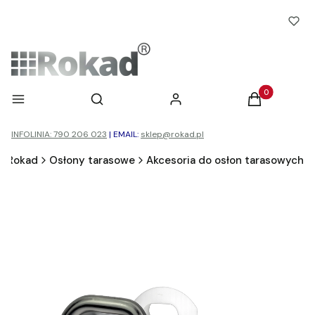
Otwórz wyszukiwarkę
Produkty w ko
Menu
Szukaj
Zaloguj się
Koszyk
INFOLINIA: 790 206 023
|
EMAIL:
sklep@rokad.pl
Rokad
Osłony tarasowe
Akcesoria do osłon tarasowych