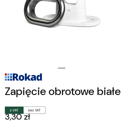
Zapięcie obrotowe białe
z VAT
bez VAT
Cena
3,30 zł