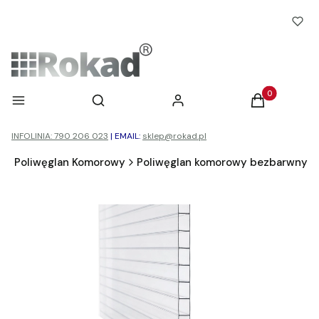
Otwórz wyszukiwarkę
Produkty w ko
Menu
Szukaj
Zaloguj się
Koszyk
INFOLINIA: 790 206 023
|
EMAIL:
sklep@rokad.pl
d
Poliwęglan Komorowy
Poliwęglan komorowy bezbarwny