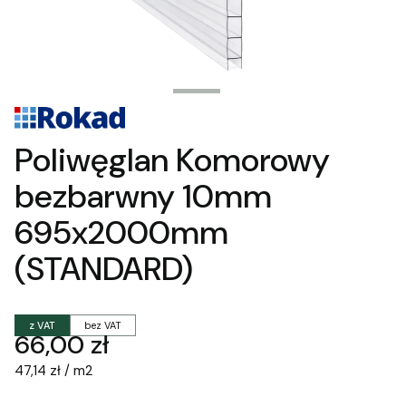
Poliwęglan Komorowy
bezbarwny 10mm
695x2000mm
(STANDARD)
z VAT
bez VAT
Cena
66,00 zł
47,14 zł / m2