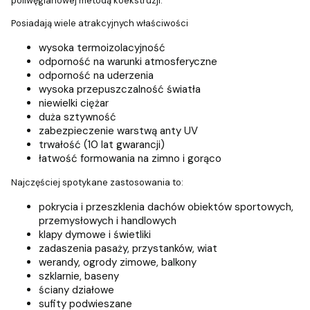
poliwęglanowej metodą koekstruzji.
Posiadają wiele atrakcyjnych właściwości
wysoka termoizolacyjność
odporność na warunki atmosferyczne
odporność na uderzenia
wysoka przepuszczalność światła
niewielki ciężar
duża sztywność
zabezpieczenie warstwą anty UV
trwałość (10 lat gwarancji)
łatwość formowania na zimno i gorąco
Najczęściej spotykane zastosowania to:
pokrycia i przeszklenia dachów obiektów sportowych,
przemysłowych i handlowych
klapy dymowe i świetliki
zadaszenia pasaży, przystanków, wiat
werandy, ogrody zimowe, balkony
szklarnie, baseny
ściany działowe
sufity podwieszane