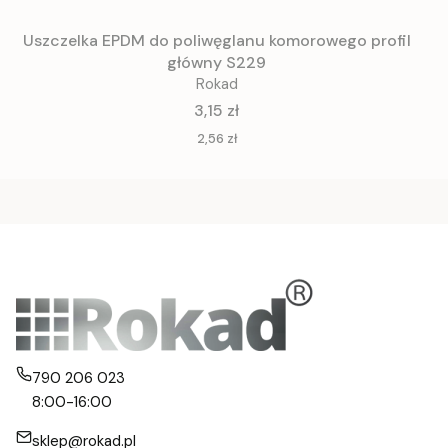
Uszczelka EPDM do poliwęglanu komorowego profil
główny S229
Rokad
Cena
3,15 zł
Cena
2,56 zł
790 206 023
8:00-16:00
sklep@rokad.pl