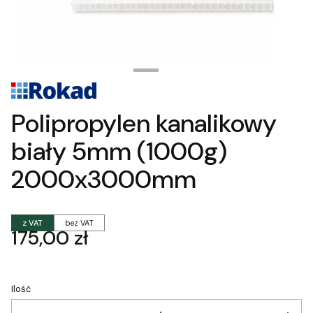
Polipropylen kanalikowy
biały 5mm (1000g)
2000x3000mm
z VAT
bez VAT
Cena
175,00 zł
Ilość