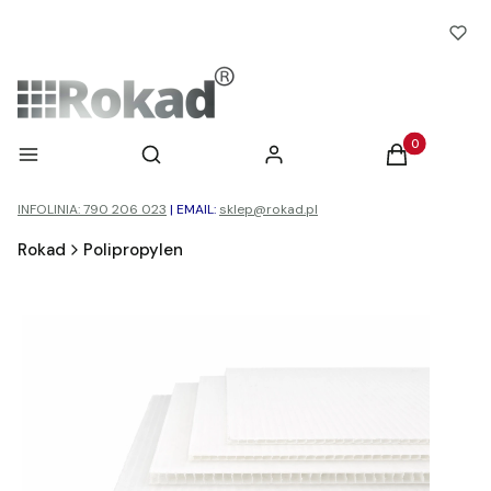
Otwórz wyszukiwarkę
Produkty w ko
Menu
Szukaj
Zaloguj się
Koszyk
INFOLINIA: 790 206 023
|
EMAIL:
sklep@rokad.pl
Rokad
Polipropylen