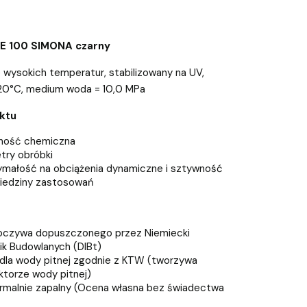
PE 100 SIMONA czarny
 wysokich temperatur, stabilizowany na UV,
, 20°C, medium woda = 10,0 MPa
ktu
ność chemiczna
try obróbki
małość na obciążenia dynamiczne i sztywność
iedziny zastosowań
oczywa dopuszczonego przez Niemiecki
ik Budowlanych (DIBt)
dla wody pitnej zgodnie z KTW (tworzywa
ktorze wody pitnej)
ormalnie zapalny (Ocena własna bez świadectwa