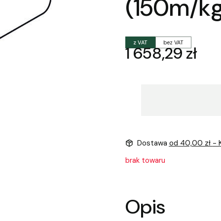
(150m/kg
z VAT
bez VAT
Cena
1 658,29 zł
Dostawa
od 40,00 zł
- 
brak towaru
Opis