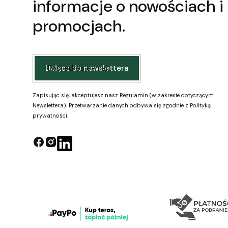
informacje o nowościach i
promocjach.
Twój adres e-mail
Dołącz do newslettera
Zapisując się, akceptujesz nasz Regulamin (w zakresie dotyczącym
Newslettera). Przetwarzanie danych odbywa się zgodnie z Polityką
prywatności.