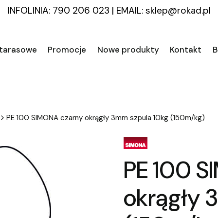
INFOLINIA: 790 206 023
|
EMAIL:
sklep@rokad.pl
 tarasowe
Promocje
Nowe produkty
Kontakt
B
PE 100 SIMONA czarny okrągły 3mm szpula 10kg (150m/kg)
PE 100 S
okrągły 