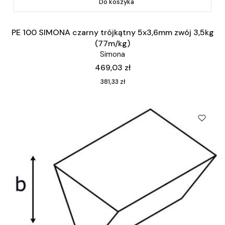
Do koszyka
PE 100 SIMONA czarny trójkątny 5x3,6mm zwój 3,5kg
(77m/kg)
Simona
Cena
469,03 zł
Cena
381,33 zł