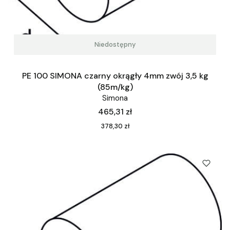
Niedostępny
PE 100 SIMONA czarny okrągły 4mm zwój 3,5 kg
(85m/kg)
Simona
Cena
465,31 zł
Cena
378,30 zł