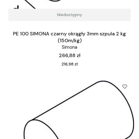
Niedostępny
PE 100 SIMONA czarny okrągły 3mm szpula 2 kg
(150m/kg)
Simona
Cena
266,88 zł
Cena
216,98 zł