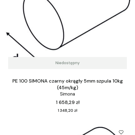
Niedostępny
PE 100 SIMONA czarny okrągły 5mm szpula 10kg
(45m/kg)
Simona
Cena
1 658,29 zł
Cena
1 348,20 zł