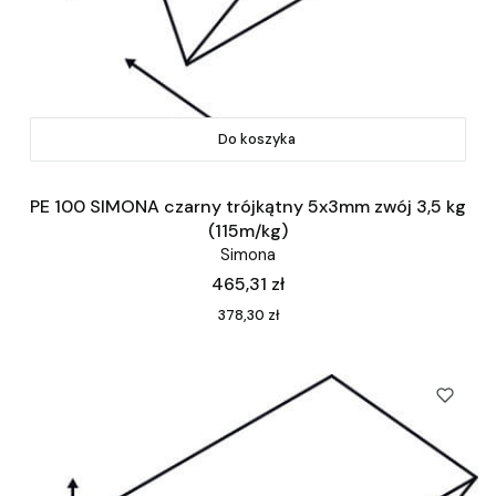
Do koszyka
PE 100 SIMONA czarny trójkątny 5x3mm zwój 3,5 kg
(115m/kg)
Simona
Cena
465,31 zł
Cena
378,30 zł