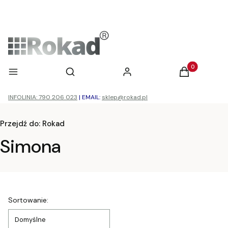
Otwórz wyszukiwarkę
Produkty w ko
Menu
Szukaj
Zaloguj się
Koszyk
INFOLINIA: 790 206 023
|
EMAIL:
sklep@rokad.pl
Przejdź do:
Rokad
Simona
Lista produktów
Sortowanie:
Domyślne