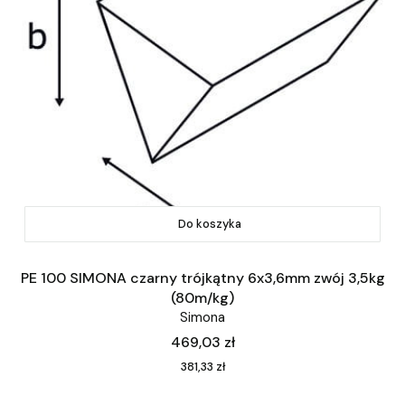
Do koszyka
PE 100 SIMONA czarny trójkątny 6x3,6mm zwój 3,5kg
(80m/kg)
Simona
Cena
469,03 zł
Cena
381,33 zł