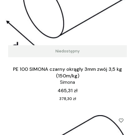
Niedostępny
PE 100 SIMONA czarny okrągły 3mm zwój 3,5 kg
(150m/kg)
Simona
Cena
465,31 zł
Cena
378,30 zł