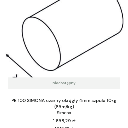
Niedostępny
PE 100 SIMONA czarny okrągły 4mm szpula 10kg
(85m/kg)
Simona
Cena
1 658,29 zł