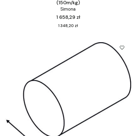
(150m/kg)
Simona
Cena
1 658,29 zł
Cena
1 348,20 zł