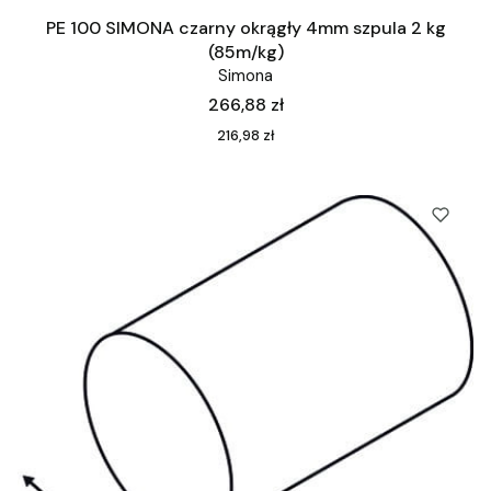
PE 100 SIMONA czarny okrągły 4mm szpula 2 kg
(85m/kg)
Simona
Cena
266,88 zł
Cena
216,98 zł