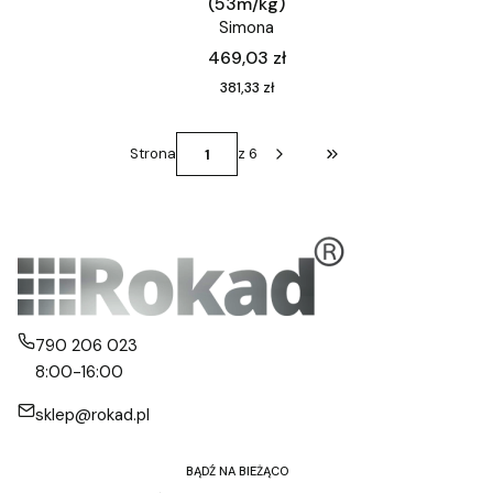
(53m/kg)
Simona
Cena
469,03 zł
Cena
381,33 zł
Strona
z 6
Przejdź do ostatniej st
790 206 023
8:00-16:00
sklep@rokad.pl
BĄDŹ NA BIEŻĄCO