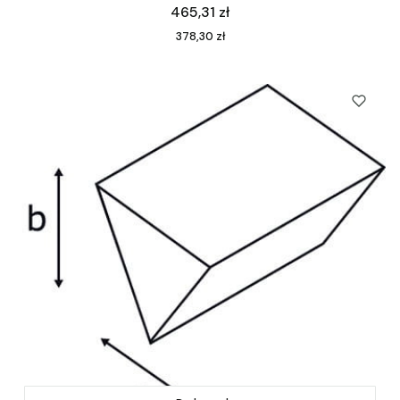
Cena
465,31 zł
Cena
378,30 zł