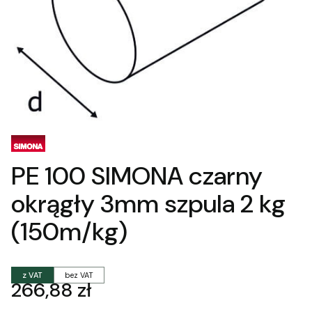
PE 100 SIMONA czarny
okrągły 3mm szpula 2 kg
(150m/kg)
z VAT
bez VAT
Cena
266,88 zł