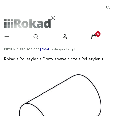
Otwórz wyszukiwarkę
Produkty w ko
Menu
Szukaj
Zaloguj się
Koszyk
INFOLINIA: 790 206 023
|
EMAIL:
sklep@rokad.pl
Rokad
Polietylen
Druty spawalnicze z Polietylenu