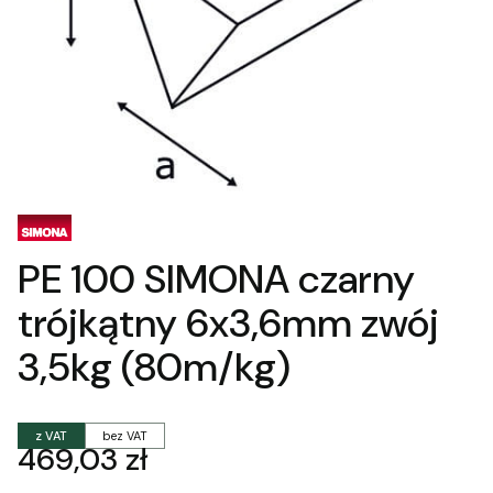
PE 100 SIMONA czarny
trójkątny 6x3,6mm zwój
3,5kg (80m/kg)
z VAT
bez VAT
Cena
469,03 zł