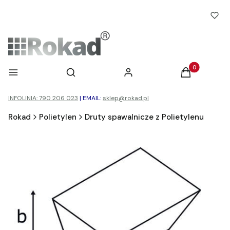
Otwórz wyszukiwarkę
Produkty w ko
Menu
Szukaj
Zaloguj się
Koszyk
INFOLINIA: 790 206 023
|
EMAIL:
sklep@rokad.pl
Rokad
Polietylen
Druty spawalnicze z Polietylenu