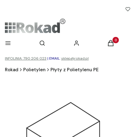
Otwórz wyszukiwarkę
Produkty w ko
Menu
Szukaj
Zaloguj się
Koszyk
INFOLINIA: 790 206 023
|
EMAIL:
sklep@rokad.pl
Rokad
Polietylen
Płyty z Polietylenu PE