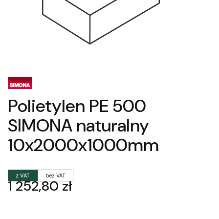
Polietylen PE 500
SIMONA naturalny
10x2000x1000mm
z VAT
bez VAT
Cena
1 252,80 zł