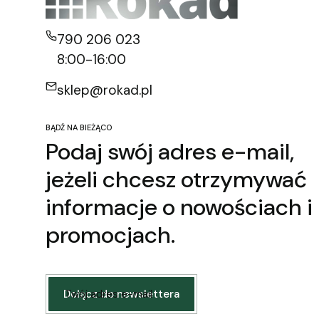
790 206 023
8:00-16:00
sklep@rokad.pl
BĄDŹ NA BIEŻĄCO
Podaj swój adres e-mail,
jeżeli chcesz otrzymywać
informacje o nowościach i
promocjach.
Twój adres e-mail
Dołącz do newslettera