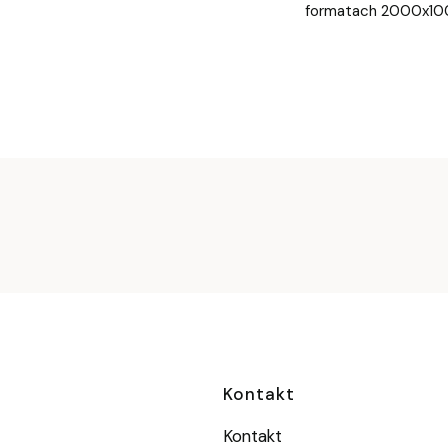
formatach 2000x1
Linki w stopc
Kontakt
Kontakt