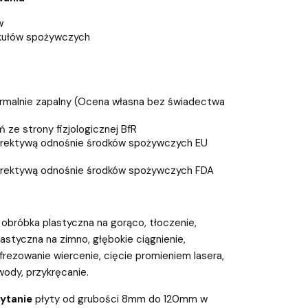
w
ykułów spożywczych
ormalnie zapalny (Ocena własna bez świadectwa
 ze strony fizjologicznej BfR
rektywą odnośnie środków spożywczych EU
rektywą odnośnie środków spożywczych FDA
, obróbka plastyczna na gorąco, tłoczenie,
astyczna na zimno, głębokie ciągnienie,
 frezowanie wiercenie, cięcie promieniem lasera,
wody, przykręcanie.
pytanie
płyty od grubości 8mm do 120mm w