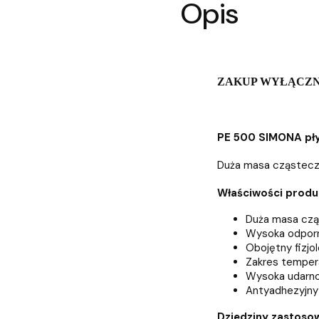
Opis
ZAKUP WYŁĄCZN
PE 500 SIMONA pł
Duża masa cząsteczk
Właściwości produ
Duża masa cz
Wysoka odporn
Obojętny fizjo
Zakres temper
Wysoka udarn
Antyadhezyjny
Dziedziny zastoso