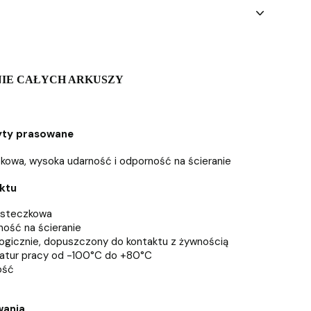
IE CAŁYCH ARKUSZY
yty prasowane
owa, wysoka udarność i odporność na ścieranie
ktu
ąsteczkowa
ość na ścieranie
logicznie, dopuszczony do kontaktu z żywnością
atur pracy od -100°C do +80°C
ość
wania