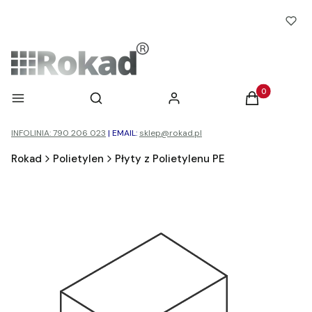
Otwórz wyszukiwarkę
Produkty w ko
Menu
Szukaj
Zaloguj się
Koszyk
INFOLINIA: 790 206 023
|
EMAIL:
sklep@rokad.pl
Rokad
Polietylen
Płyty z Polietylenu PE