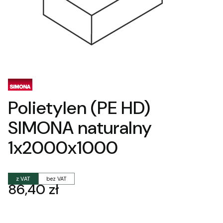
Polietylen (PE HD)
SIMONA naturalny
1x2000x1000
z VAT
bez VAT
Cena
86,40 zł