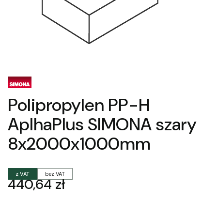
Polipropylen PP-H
AplhaPlus SIMONA szary
8x2000x1000mm
z VAT
bez VAT
Cena
440,64 zł