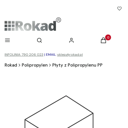
Otwórz wyszukiwarkę
Produkty w ko
Menu
Szukaj
Zaloguj się
Koszyk
INFOLINIA: 790 206 023
|
EMAIL:
sklep@rokad.pl
Rokad
Polipropylen
Płyty z Polipropylenu PP