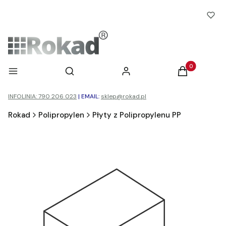
Otwórz wyszukiwarkę
Produkty w ko
Menu
Szukaj
Zaloguj się
Koszyk
INFOLINIA: 790 206 023
|
EMAIL:
sklep@rokad.pl
Rokad
Polipropylen
Płyty z Polipropylenu PP