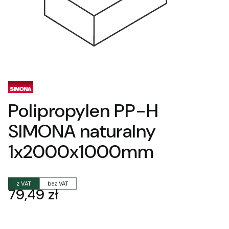
Polipropylen PP-H
SIMONA naturalny
1x2000x1000mm
z VAT
bez VAT
Cena
79,49 zł