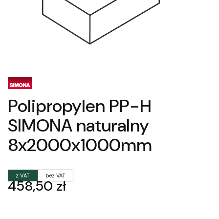
Polipropylen PP-H
SIMONA naturalny
8x2000x1000mm
z VAT
bez VAT
Cena
458,50 zł