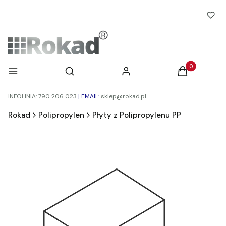
Otwórz wyszukiwarkę
Produkty w ko
Menu
Szukaj
Zaloguj się
Koszyk
INFOLINIA: 790 206 023
|
EMAIL:
sklep@rokad.pl
Rokad
Polipropylen
Płyty z Polipropylenu PP