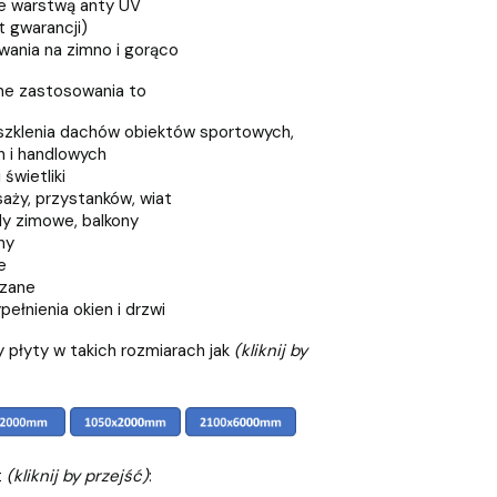
e warstwą anty UV
t gwarancji)
ania na zimno i gorąco
ne zastosowania to
eszklenia dachów obiektów sportowych,
 i handlowych
świetliki
aży, przystanków, wiat
y zimowe, balkony
ny
e
szane
ełnienia okien i drzwi
 płyty w takich rozmiarach jak
(kliknij by
t
(kliknij by przejść)
: