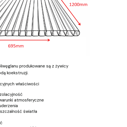
liwęglanu produkowane są z żywicy
ą koekstruzji.
kcyjnych właściwości
zolacyjność
warunki atmosferyczne
uderzenia
szczalność światła
ść