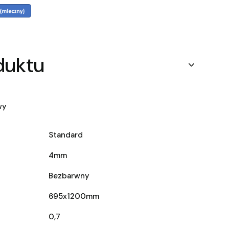
duktu
wy
Standard
4mm
Bezbarwny
695x1200mm
0,7