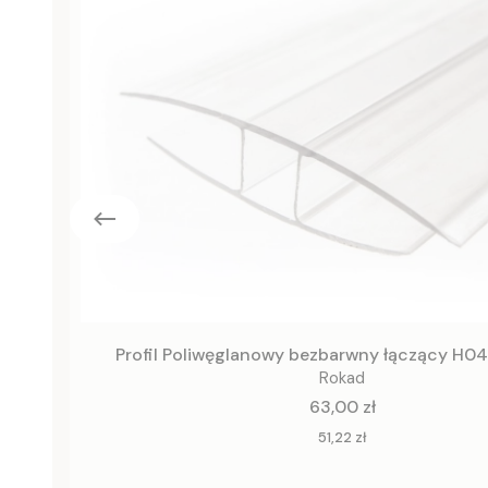
Profil Poliwęglanowy bezbarwny łączący H
Rokad
Cena
63,00 zł
Cena
51,22 zł