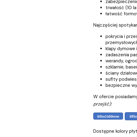
zabezpieczeni
trwałość (10 la
łatwość formow
Najczęściej spotyka
pokrycia i prz
przemysłowych
klapy dymowe i 
zadaszenia pas
werandy, ogrod
szklarnie, base
ściany działow
sufity podwie
bezpieczne wyp
W ofercie posiadamy
przejść)
:
Dostępne kolory pły