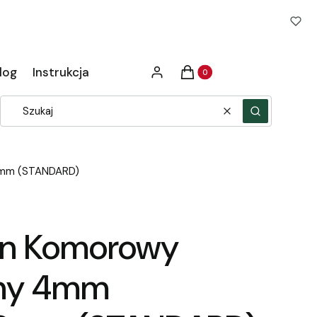
Produkty w koszyku: 0. Zob
log
Instrukcja
Zaloguj się
Koszyk
Wyczyść
Szukaj
0mm (STANDARD)
an Komorowy
ny 4mm