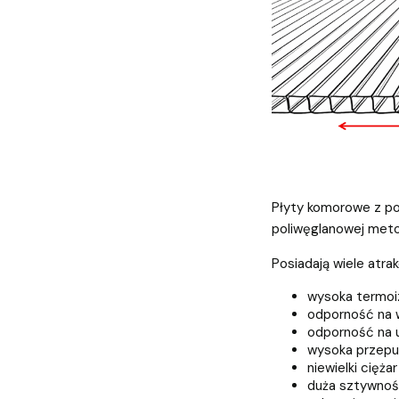
Płyty komorowe z po
poliwęglanowej metod
Posiadają wiele atra
wysoka termoi
odporność na 
odporność na 
wysoka przepu
niewielki ciężar
duża sztywno