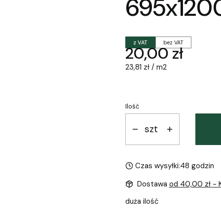
695x120
z VAT
bez VAT
Cena
20,00 zł
23,81 zł / m2
Ilość
szt
Czas wysyłki:
48 godzin
Dostawa
od 40,00 zł
- 
duża ilość