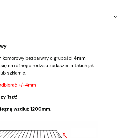
owy
an komorowy bezbarwny o grubości
4mm
się na różnego rodzaju zadaszenia takich jak
lub szklarnie.
odbierać +/-4mm
zy 1szt!
biegną wzdłuż 1200mm.