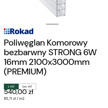
Poliwęglan Komorowy
bezbarwny STRONG 6W
16mm 2100x3000mm
(PREMIUM)
z VAT
bez VAT
Cena
540,00 zł
85,71 zł / m2