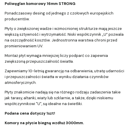
Poliwęglan komorowy 16mm STRONG
Ponadczasowy desing od jednego z czołowych europejskich
producentów.
Płyty o zwiększonej wadze i wzmocnionej strukturze mają jeszcze
większą sztywność i wytrzymałość. Niski współczynnik „U” pozwala
na oszczędność kosztów. Jednostronna warstwa chroni przed
promieniowaniem UV.
Montaż płyt wymaga mniejszej liczy podparć co zapewnia
zwiększoną przepuszczalność światła.
Zapewniamy 10-letnią gwarancję na odbarwienia, utratę udarności
i przepuszczalności światła w wyniku działania czynników
atmosferycznych.
Płyty znakomicie nadają się na różnego rodzaju zadaszenia takie
jak tarasy, altanki, wiaty lub szklarnie, a także, dzięki niskiemu
współczynnikowi "U", są idealne na świetliki.
Podana cena dotyczy 1szt!
Komory na płycie biegną wzdłuż 3000mm.