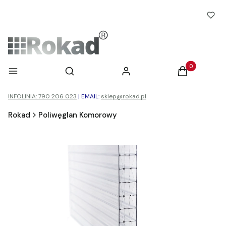
Otwórz wyszukiwarkę
Produkty w ko
Menu
Szukaj
Zaloguj się
Koszyk
INFOLINIA: 790 206 023
|
EMAIL:
sklep@rokad.pl
Rokad
Poliwęglan Komorowy