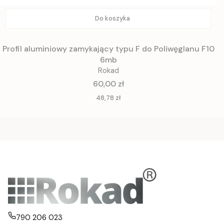
Do koszyka
Profil aluminiowy zamykający typu F do Poliwęglanu F10
6mb
Rokad
Cena
60,00 zł
Cena
48,78 zł
790 206 023