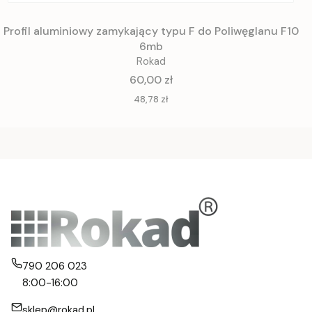
Profil aluminiowy zamykający typu F do Poliwęglanu F10
6mb
Rokad
Cena
60,00 zł
Cena
48,78 zł
790 206 023
8:00-16:00
sklep@rokad.pl