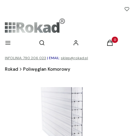
Otwórz wyszukiwarkę
Produkty w ko
Menu
Szukaj
Zaloguj się
Koszyk
INFOLINIA: 790 206 023
|
EMAIL:
sklep@rokad.pl
Rokad
Poliwęglan Komorowy