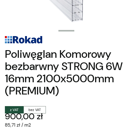
Poliwęglan Komorowy
bezbarwny STRONG 6W
16mm 2100x5000mm
(PREMIUM)
z VAT
bez VAT
Cena
900,00 zł
85,71 zł / m2