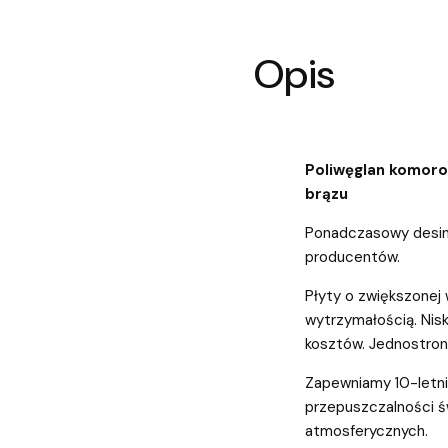
Opis
Poliwęglan komor
brązu
Ponadczasowy desin
producentów.
Płyty o zwiększonej
wytrzymałością. Nis
kosztów. Jednostron
Zapewniamy 10-letnią
przepuszczalności św
atmosferycznych.