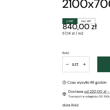
2100x70
z VAT
bez VAT
Cena
840,00 zł
57,14 zł / m2
Ilość
szt
Czas wysyłki:
48 godzin
Dostawa
od 220,00 zł
-
Transport w odległości DO 100k
duża ilość