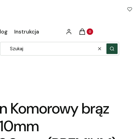
Produkty w koszyku: 0. Zob
log
Instrukcja
Zaloguj się
Koszyk
Wyczyść
Szukaj
an Komorowy brąz
 10mm