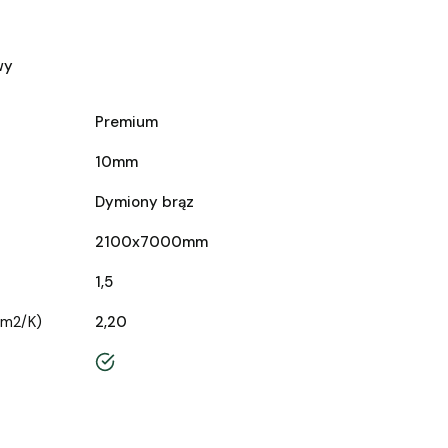
wy
Premium
10mm
Dymiony brąz
2100x7000mm
1,5
/m2/K)
2,20
tak