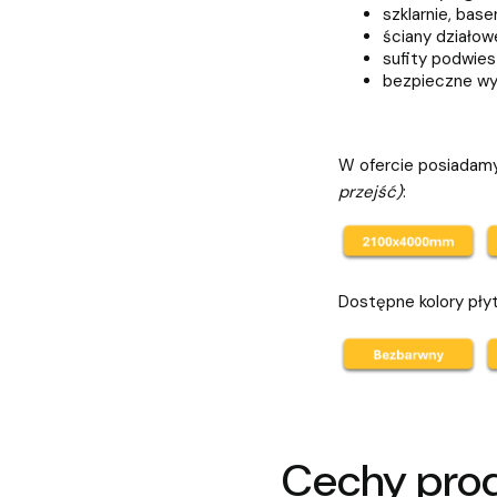
szklarnie, base
ściany działow
sufity podwie
bezpieczne wyp
W ofercie posiadamy
przejść)
:
Dostępne kolory pły
Cechy pro