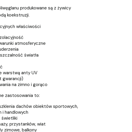
liwęglanu produkowane są z żywicy
ą koekstruzji.
kcyjnych właściwości
zolacyjność
warunki atmosferyczne
uderzenia
szczalność światła
ść
e warstwą anty UV
t gwarancji)
ania na zimno i gorąco
ne zastosowania to:
eszklenia dachów obiektów sportowych,
 i handlowych
świetliki
aży, przystanków, wiat
y zimowe, balkony