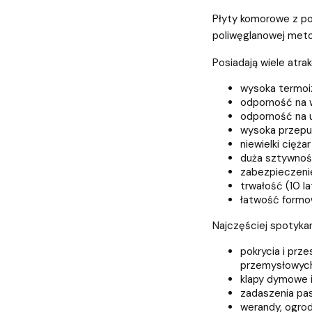
Płyty komorowe z po
poliwęglanowej metod
Posiadają wiele atra
wysoka termoi
odporność na 
odporność na 
wysoka przepu
niewielki ciężar
duża sztywno
zabezpieczeni
trwałość (10 la
łatwość formow
Najczęściej spotyka
pokrycia i prz
przemysłowych
klapy dymowe i 
zadaszenia pas
werandy, ogrod