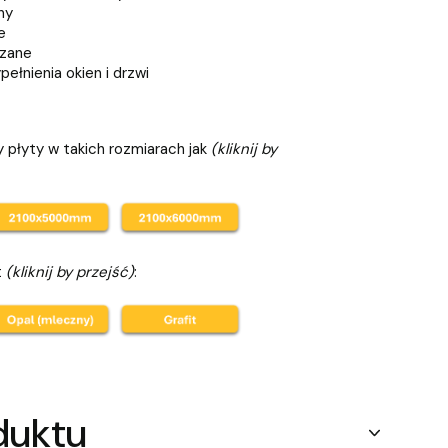
ny
e
szane
ełnienia okien i drzwi
 płyty w takich rozmiarach jak
(kliknij by
t
(kliknij by przejść)
:
duktu