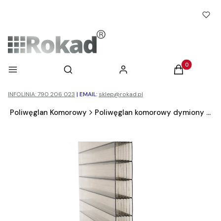
Otwórz wyszukiwarkę
Produkty w ko
Menu
Szukaj
Zaloguj się
Koszyk
INFOLINIA: 790 206 023
|
EMAIL:
sklep@rokad.pl
d
Poliwęglan Komorowy
Poliwęglan komorowy dymiony brąz