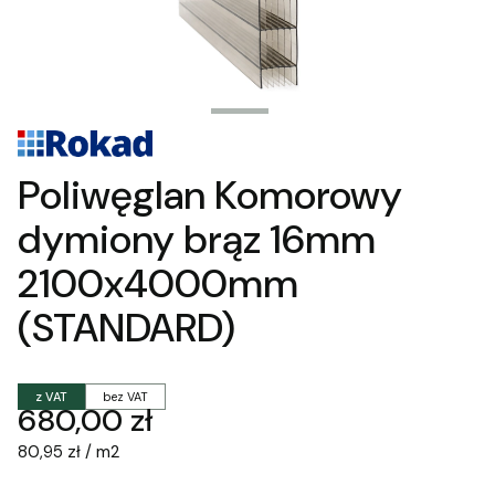
Poliwęglan Komorowy
dymiony brąz 16mm
2100x4000mm
(STANDARD)
z VAT
bez VAT
Cena
680,00 zł
80,95 zł / m2