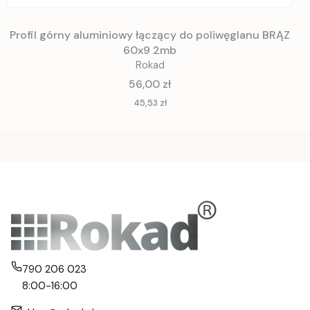
Profil górny aluminiowy łączący do poliwęglanu BRĄZ
60x9 2mb
Rokad
Cena
56,00 zł
Cena
45,53 zł
790 206 023
8:00-16:00