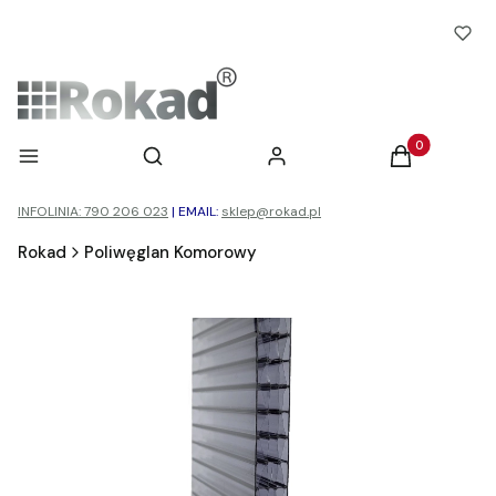
Otwórz wyszukiwarkę
Produkty w ko
Menu
Szukaj
Zaloguj się
Koszyk
INFOLINIA: 790 206 023
|
EMAIL:
sklep@rokad.pl
Rokad
Poliwęglan Komorowy