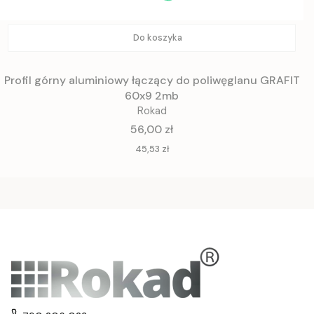
Do koszyka
Profil górny aluminiowy łączący do poliwęglanu GRAFIT
60x9 2mb
Rokad
Cena
56,00 zł
Cena
45,53 zł