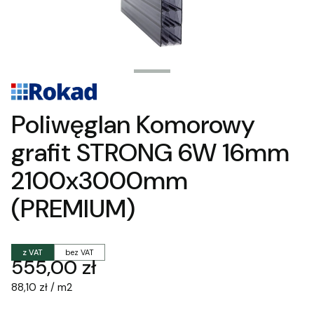
Poliwęglan Komorowy
grafit STRONG 6W 16mm
2100x3000mm
(PREMIUM)
z VAT
bez VAT
Cena
555,00 zł
88,10 zł / m2