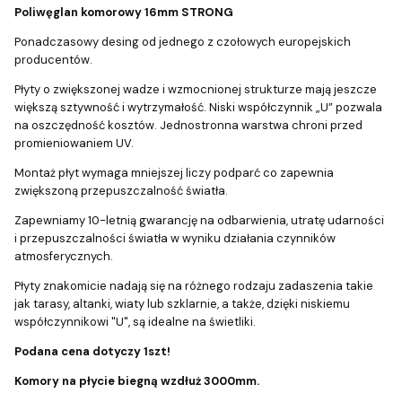
Poliwęglan komorowy 16mm STRONG
Ponadczasowy desing od jednego z czołowych europejskich
producentów.
Płyty o zwiększonej wadze i wzmocnionej strukturze mają jeszcze
większą sztywność i wytrzymałość. Niski współczynnik „U” pozwala
na oszczędność kosztów. Jednostronna warstwa chroni przed
promieniowaniem UV.
Montaż płyt wymaga mniejszej liczy podparć co zapewnia
zwiększoną przepuszczalność światła.
Zapewniamy 10-letnią gwarancję na odbarwienia, utratę udarności
i przepuszczalności światła w wyniku działania czynników
atmosferycznych.
Płyty znakomicie nadają się na różnego rodzaju zadaszenia takie
jak tarasy, altanki, wiaty lub szklarnie, a także, dzięki niskiemu
współczynnikowi "U", są idealne na świetliki.
Podana cena dotyczy 1szt!
Komory na płycie biegną wzdłuż 3000mm.