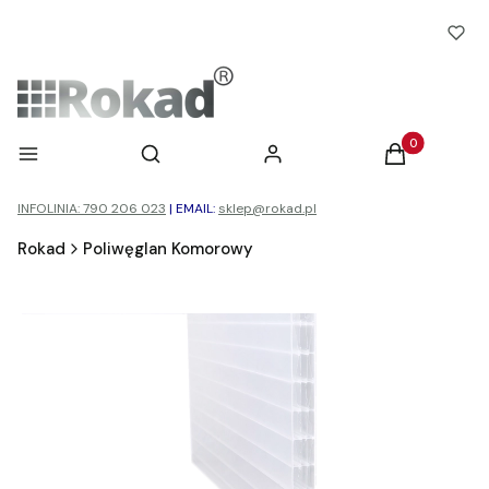
Otwórz wyszukiwarkę
Produkty w ko
Menu
Szukaj
Zaloguj się
Koszyk
INFOLINIA: 790 206 023
|
EMAIL:
sklep@rokad.pl
Rokad
Poliwęglan Komorowy