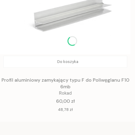
Do koszyka
Profil aluminiowy zamykający typu F do Poliwęglanu F10
6mb
Rokad
Cena
60,00 zł
Cena
48,78 zł