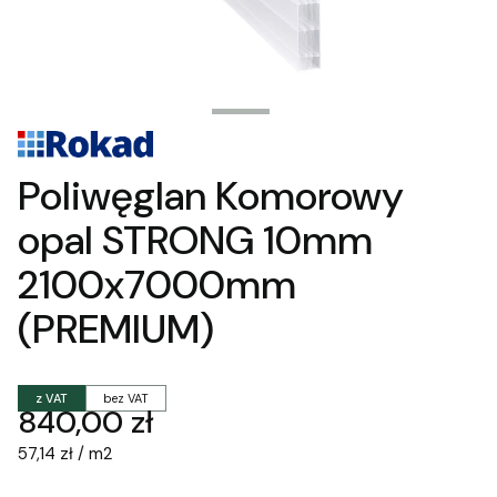
Poliwęglan Komorowy
opal STRONG 10mm
2100x7000mm
(PREMIUM)
z VAT
bez VAT
Cena
840,00 zł
57,14 zł / m2