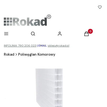
Otwórz wyszukiwarkę
Produkty w ko
Menu
Szukaj
Zaloguj się
Koszyk
INFOLINIA: 790 206 023
|
EMAIL:
sklep@rokad.pl
Rokad
Poliwęglan Komorowy