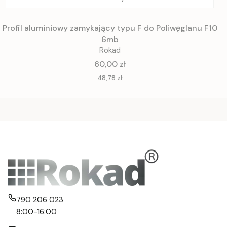
Profil aluminiowy zamykający typu F do Poliwęglanu F10
6mb
Rokad
Cena
60,00 zł
Cena
48,78 zł
790 206 023
8:00-16:00