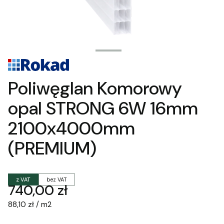
Poliwęglan Komorowy
opal STRONG 6W 16mm
2100x4000mm
(PREMIUM)
z VAT
bez VAT
Cena
740,00 zł
88,10 zł / m2