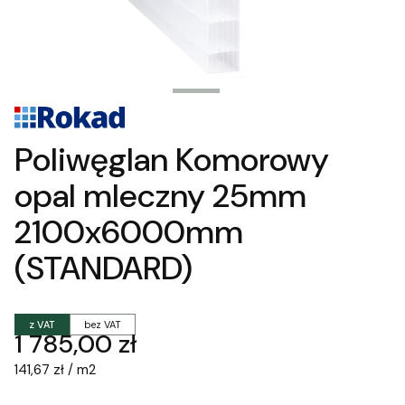
Poliwęglan Komorowy
opal mleczny 25mm
2100x6000mm
(STANDARD)
z VAT
bez VAT
Cena
1 785,00 zł
141,67 zł / m2