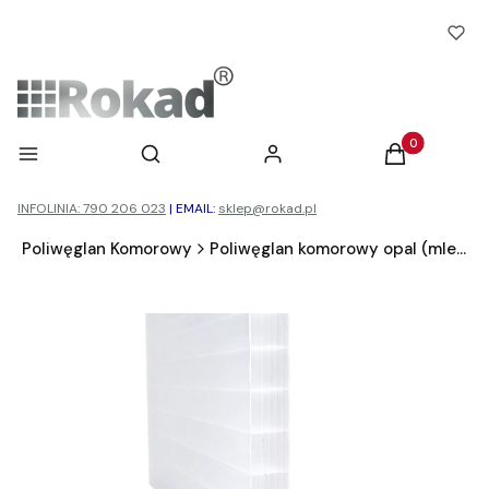
Otwórz wyszukiwarkę
Produkty w ko
Menu
Szukaj
Zaloguj się
Koszyk
INFOLINIA: 790 206 023
|
EMAIL:
sklep@rokad.pl
d
Poliwęglan Komorowy
Poliwęglan komorowy opal (mleczny)