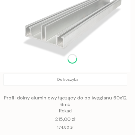
Do koszyka
Profil dolny aluminiowy łączący do poliwęglanu 60x12
6mb
Rokad
Cena
215,00 zł
Cena
174,80 zł