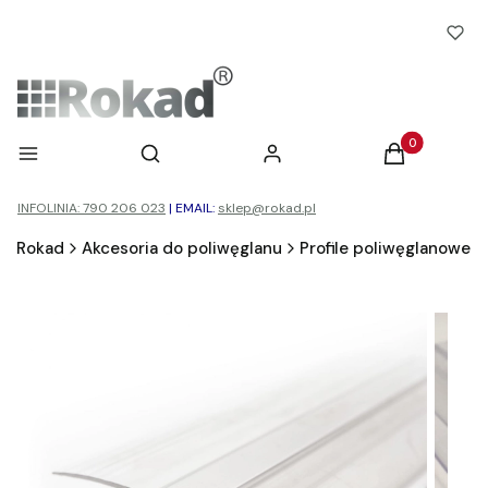
Otwórz wyszukiwarkę
Produkty w ko
Menu
Szukaj
Zaloguj się
Koszyk
INFOLINIA: 790 206 023
|
EMAIL:
sklep@rokad.pl
Rokad
Akcesoria do poliwęglanu
Profile poliwęglanowe