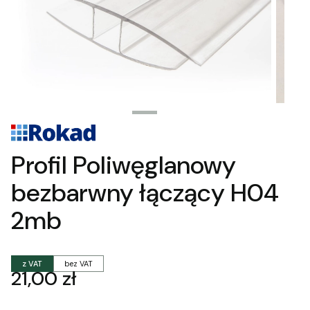
Profil Poliwęglanowy
bezbarwny łączący H04
2mb
z VAT
bez VAT
Cena
21,00 zł