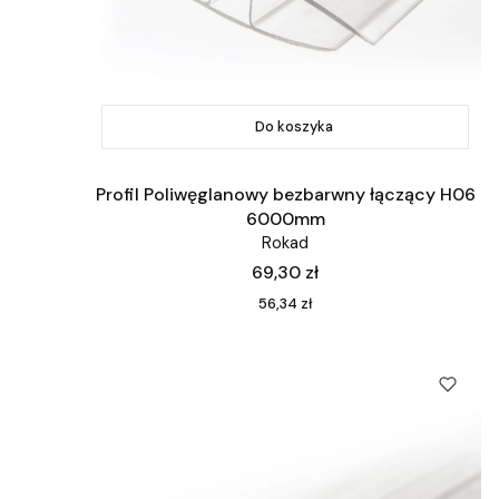
Do koszyka
Profil Poliwęglanowy bezbarwny łączący H06
6000mm
Rokad
Cena
69,30 zł
Cena
56,34 zł