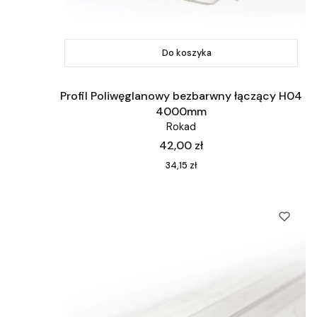
Do koszyka
Profil Poliwęglanowy bezbarwny łączący H04
4000mm
Rokad
Cena
42,00 zł
Cena
34,15 zł