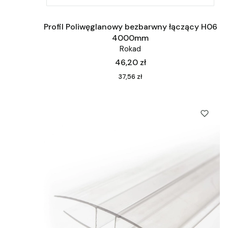
Profil Poliwęglanowy bezbarwny łączący H06
4000mm
Rokad
Cena
46,20 zł
Cena
37,56 zł