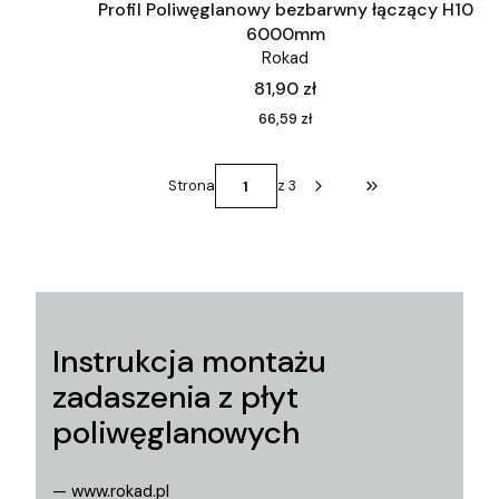
Profil Poliwęglanowy bezbarwny łączący H10
6000mm
Rokad
Cena
81,90 zł
Cena
66,59 zł
Strona
z 3
Przejdź do ostatni
Instrukcja montażu
zadaszenia z płyt
poliwęglanowych
— www.rokad.pl