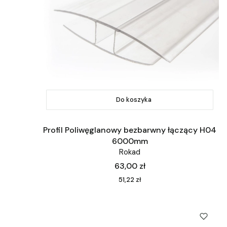
Do koszyka
Profil Poliwęglanowy bezbarwny łączący H04
6000mm
Rokad
Cena
63,00 zł
Cena
51,22 zł