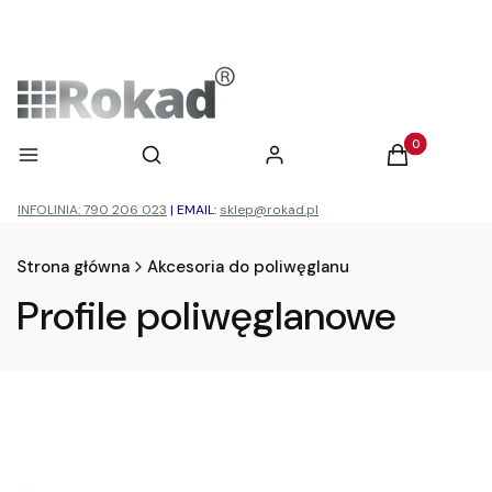
Otwórz wyszukiwarkę
Produkty w ko
Menu
Szukaj
Zaloguj się
Koszyk
INFOLINIA: 790 206 023
|
EMAIL:
sklep@rokad.pl
Strona główna
Akcesoria do poliwęglanu
Profile poliwęglanowe