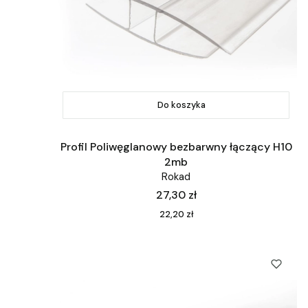
Do koszyka
Profil Poliwęglanowy bezbarwny łączący H10
2mb
Rokad
Cena
27,30 zł
Cena
22,20 zł