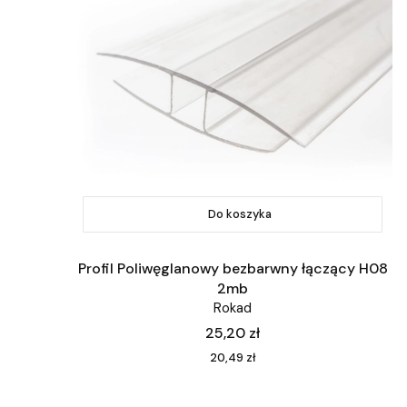
Do koszyka
Profil Poliwęglanowy bezbarwny łączący H08
2mb
Rokad
Cena
25,20 zł
Cena
20,49 zł