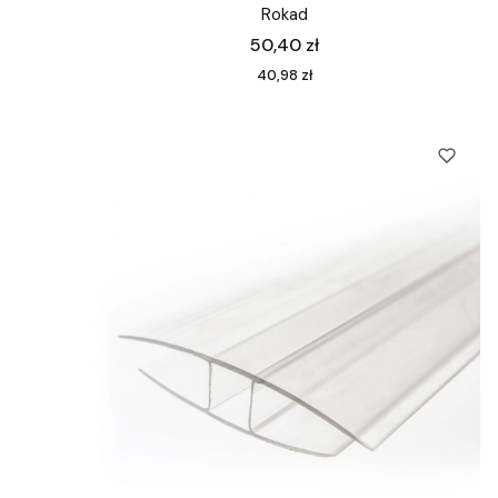
Rokad
Cena
50,40 zł
Cena
40,98 zł