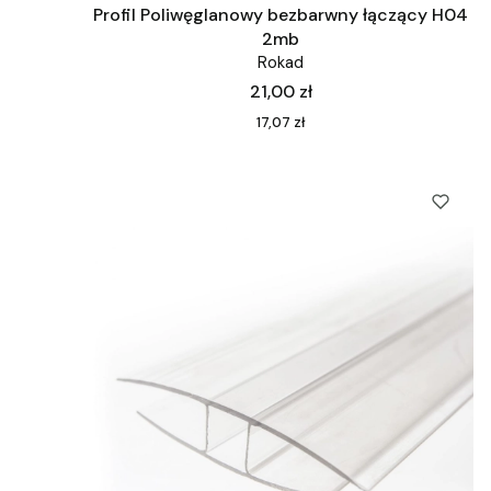
Profil Poliwęglanowy bezbarwny łączący H04
2mb
Rokad
Cena
21,00 zł
Cena
17,07 zł