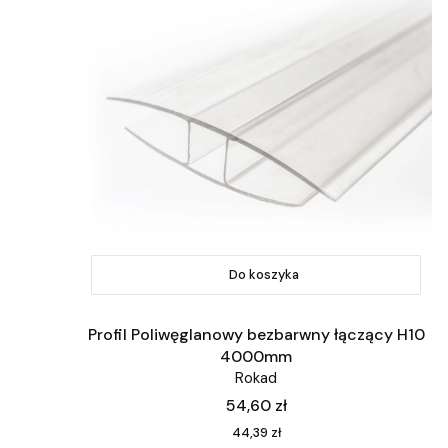
Do koszyka
Profil Poliwęglanowy bezbarwny łączący H10
4000mm
Rokad
Cena
54,60 zł
Cena
44,39 zł