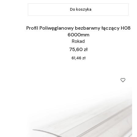
Do koszyka
Profil Poliwęglanowy bezbarwny łączący H08
6000mm
Rokad
Cena
75,60 zł
Cena
61,46 zł