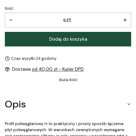
Ilość
szt
Dodaj do koszyka
Czas wysyłki:
24 godziny
Dostawa
od 40,00 zł
- Kurier DPD
duża ilość
Opis
Profil poliwęglanowy H to praktyczny i prosty sposób łączenia
płyt poliwęglanowych. W warunkach zewnętrznych wymagane
jest zastosowanie silikonu w celu spojenia i uszczelnienia płyt z