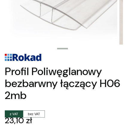
Profil Poliwęglanowy
bezbarwny łączący H06
2mb
z VAT
bez VAT
Cena
23,10 zł