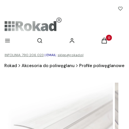
Otwórz wyszukiwarkę
Produkty w ko
Menu
Szukaj
Zaloguj się
Koszyk
INFOLINIA: 790 206 023
|
EMAIL:
sklep@rokad.pl
Rokad
Akcesoria do poliwęglanu
Profile poliwęglanowe