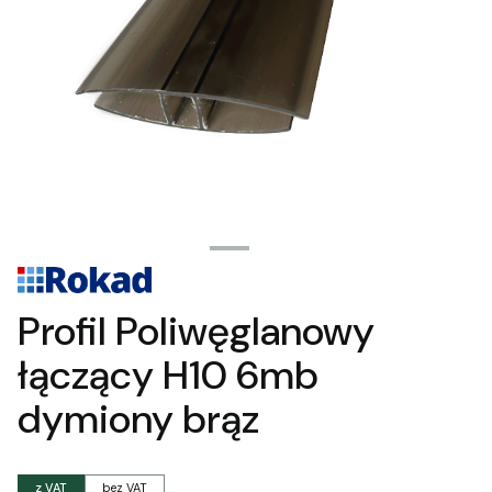
Profil Poliwęglanowy
łączący H10 6mb
dymiony brąz
z VAT
bez VAT