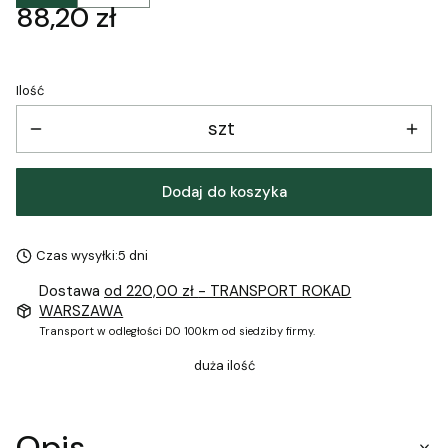
Cena
88,20 zł
Ilość
szt
Dodaj do koszyka
Czas wysyłki:
5 dni
Dostawa
od 220,00 zł
- TRANSPORT ROKAD
WARSZAWA
Transport w odległości DO 100km od siedziby firmy.
duża ilość
Opis