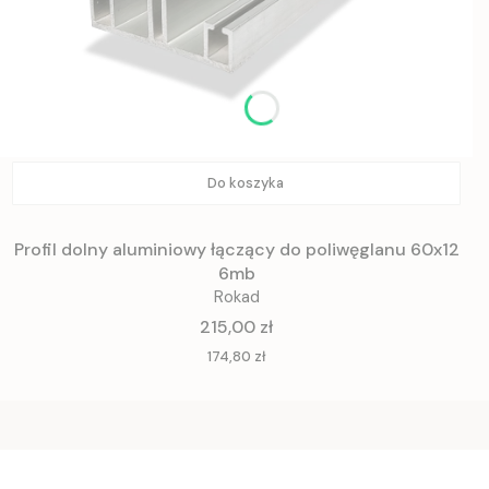
Do koszyka
Profil dolny aluminiowy łączący do poliwęglanu 60x12
6mb
Rokad
Cena
215,00 zł
Cena
174,80 zł