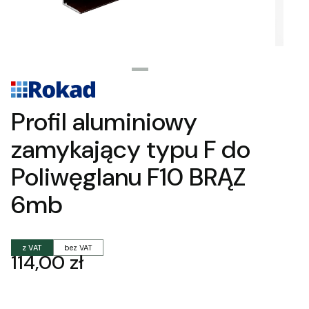
Profil aluminiowy
zamykający typu F do
Poliwęglanu F10 BRĄZ
6mb
z VAT
bez VAT
Cena
114,00 zł