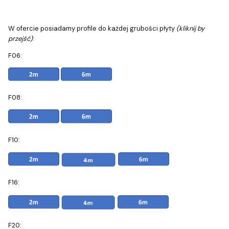
W ofercie posiadamy profile do każdej grubości płyty
(kliknij by
przejść)
:
F06:
F08:
F10:
F16:
F20: