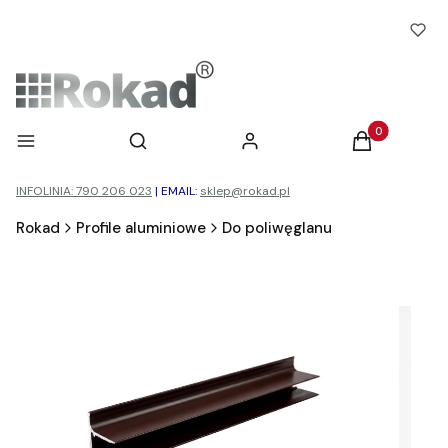
Otwórz wyszukiwarkę
Produkty w ko
Menu
Szukaj
Zaloguj się
Koszyk
INFOLINIA: 790 206 023
|
EMAIL:
sklep@rokad.pl
Rokad
Profile aluminiowe
Do poliwęglanu