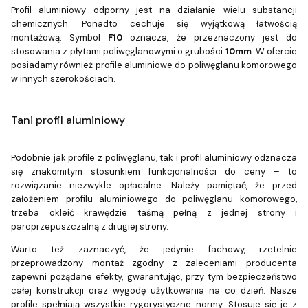
Profil aluminiowy odporny jest na działanie wielu substancji
chemicznych. Ponadto cechuje się wyjątkową łatwością
montażową. Symbol
F10
oznacza, że przeznaczony jest do
stosowania z płytami poliwęglanowymi o grubości
10mm
. W ofercie
posiadamy również profile aluminiowe do poliwęglanu komorowego
w innych szerokościach.
Tani profil aluminiowy
Podobnie jak profile z poliwęglanu, tak i profil aluminiowy odznacza
się znakomitym stosunkiem funkcjonalności do ceny – to
rozwiązanie niezwykle opłacalne. Należy pamiętać, że przed
założeniem profilu aluminiowego do poliwęglanu komorowego,
trzeba okleić krawędzie taśmą pełną z jednej strony i
paroprzepuszczalną z drugiej strony.
Warto też zaznaczyć, że jedynie fachowy, rzetelnie
przeprowadzony montaż zgodny z zaleceniami producenta
zapewni pożądane efekty, gwarantując, przy tym bezpieczeństwo
całej konstrukcji oraz wygodę użytkowania na co dzień. Nasze
profile spełniają wszystkie rygorystyczne normy. Stosuje się je z