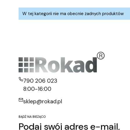
Lista produktów
W tej kategorii nie ma obecnie żadnych produktów
790 206 023
8:00-16:00
sklep@rokad.pl
BĄDŹ NA BIEŻĄCO
Podaj swój adres e-mail,