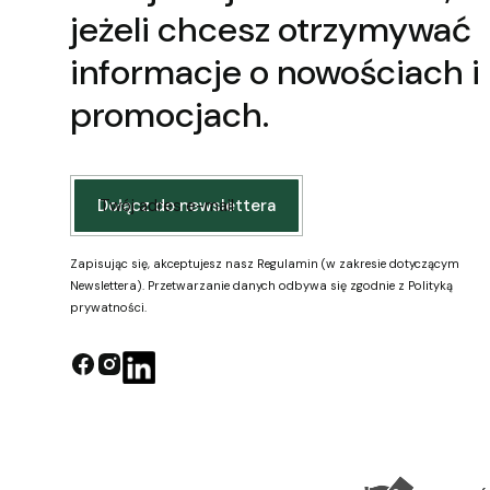
jeżeli chcesz otrzymywać
informacje o nowościach i
promocjach.
Twój adres e-mail
Dołącz do newslettera
Zapisując się, akceptujesz nasz Regulamin (w zakresie dotyczącym
Newslettera). Przetwarzanie danych odbywa się zgodnie z Polityką
prywatności.