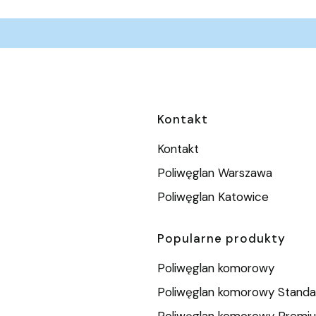
Linki w stopc
Kontakt
Kontakt
Poliwęglan Warszawa
Poliwęglan Katowice
Popularne produkty
Poliwęglan komorowy
Poliwęglan komorowy Standa
Poliwęglan komorowy Premi