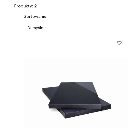
Produkty:
2
Lista produktów
Sortowanie:
Domyślne