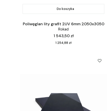
Do koszyka
Poliwęglan lity grafit 2UV 6mm 2050x3050
Rokad
Cena
1 543,50 zł
Cena
1 254,88 zł