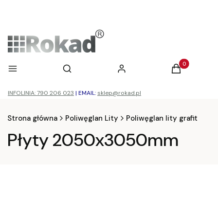
Otwórz wyszukiwarkę
Produkty w ko
Menu
Szukaj
Zaloguj się
Koszyk
INFOLINIA: 790 206 023
|
EMAIL:
sklep@rokad.pl
Strona główna
Poliwęglan Lity
Poliwęglan lity grafit
Płyty 2050x3050mm