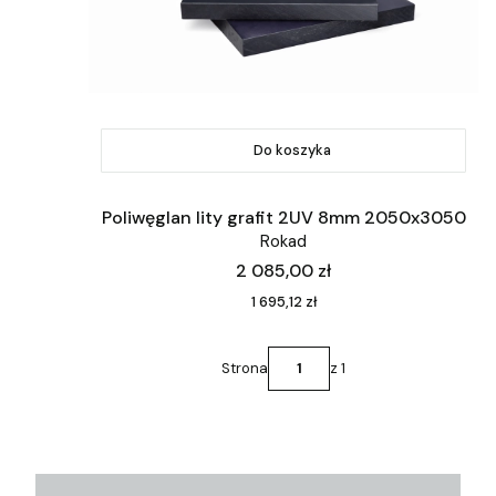
Do koszyka
Poliwęglan lity grafit 2UV 8mm 2050x3050
Rokad
Cena
2 085,00 zł
Cena
1 695,12 zł
Strona
z 1