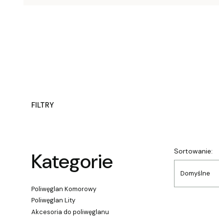
FILTRY
Koniec filtrów
Lista
Sortowanie:
Kategorie
Domyślne
Poliwęglan Komorowy
Poliwęglan Lity
Akcesoria do poliwęglanu