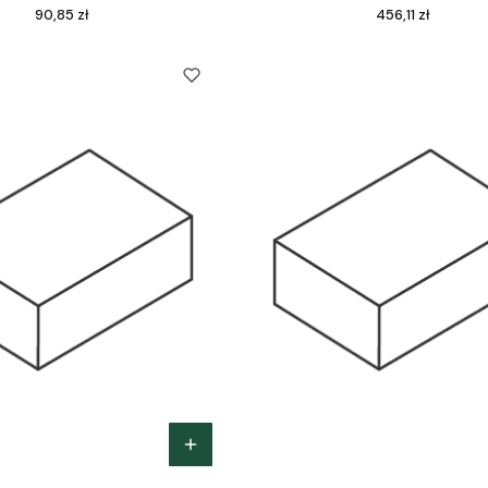
Cena
Cena
90,85 zł
456,11 zł