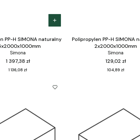
en PP-H SIMONA naturalny
Polipropylen PP-H SIMONA n
5x2000x1000mm
2x2000x1000mm
Simona
Simona
Cena
Cena
1 397,38 zł
129,02 zł
Cena
Cena
1 136,08 zł
104,89 zł