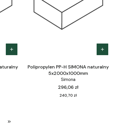
aturalny
Polipropylen PP-H SIMONA naturalny
5x2000x1000mm
Simona
Cena
296,06 zł
Cena
240,70 zł
Przejdź do ostatniej strony z produktami