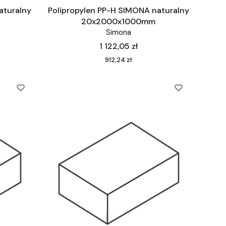
aturalny
Polipropylen PP-H SIMONA naturalny
20x2000x1000mm
Simona
Cena
1 122,05 zł
Cena
912,24 zł