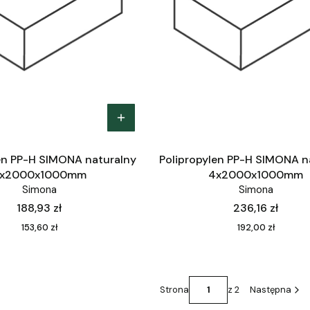
en PP-H SIMONA naturalny
Polipropylen PP-H SIMONA n
x2000x1000mm
4x2000x1000mm
Simona
Simona
Cena
Cena
188,93 zł
236,16 zł
Cena
Cena
153,60 zł
192,00 zł
Strona
z 2
Następna