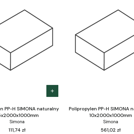
en PP-H SIMONA naturalny
Polipropylen PP-H SIMONA n
,5x2000x1000mm
10x2000x1000mm
Simona
Simona
Cena
Cena
111,74 zł
561,02 zł