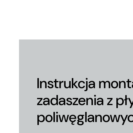
Instrukcja mon
zadaszenia z pł
poliwęglanowy