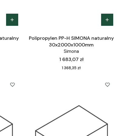
aturalny
Polipropylen PP-H SIMONA naturalny
30x2000x1000mm
Simona
Cena
1 683,07 zł
Cena
1 368,35 zł