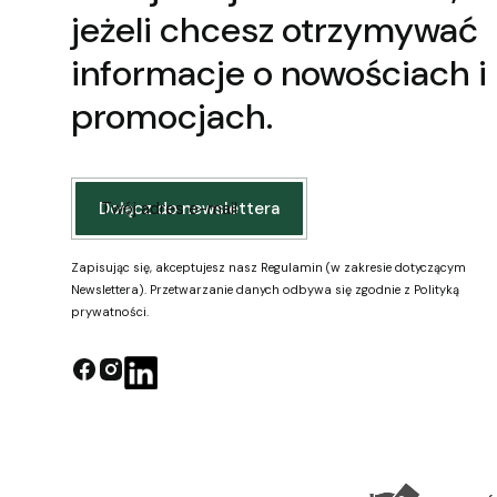
jeżeli chcesz otrzymywać
informacje o nowościach i
promocjach.
Twój adres e-mail
Dołącz do newslettera
Zapisując się, akceptujesz nasz Regulamin (w zakresie dotyczącym
Newslettera). Przetwarzanie danych odbywa się zgodnie z Polityką
prywatności.