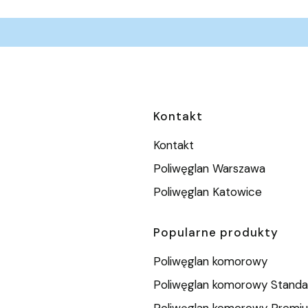
Linki w stopc
Kontakt
Kontakt
Poliwęglan Warszawa
Poliwęglan Katowice
Popularne produkty
Poliwęglan komorowy
Poliwęglan komorowy Standa
Poliwęglan komorowy Premi