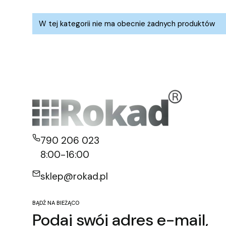
Lista produktów
W tej kategorii nie ma obecnie żadnych produktów
790 206 023
8:00-16:00
sklep@rokad.pl
BĄDŹ NA BIEŻĄCO
Podaj swój adres e-mail,