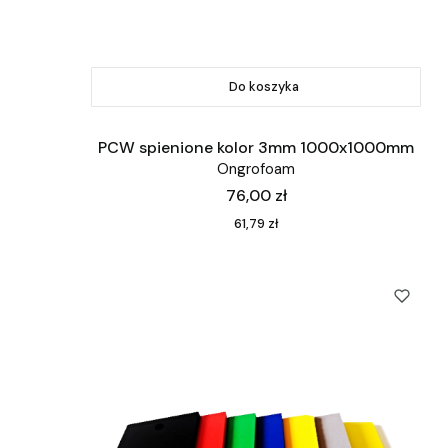
Do koszyka
PCW spienione kolor 3mm 1000x1000mm
Ongrofoam
Cena
76,00 zł
Cena
61,79 zł