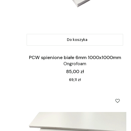
Do koszyka
PCW spienione białe 6mm 1000x1000mm
Ongrofoam
Cena
85,00 zł
Cena
69,11 zł