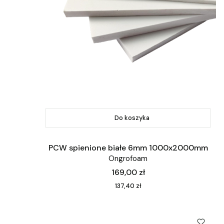
Do koszyka
PCW spienione białe 6mm 1000x2000mm
Ongrofoam
Cena
169,00 zł
Cena
137,40 zł