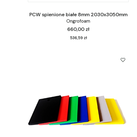
PCW spienione białe 8mm 2030x3050mm
Ongrofoam
Cena
660,00 zł
Cena
536,59 zł