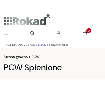
Otwórz wyszukiwarkę
Produkty w ko
Menu
Szukaj
Zaloguj się
Koszyk
INFOLINIA: 790 206 023
|
EMAIL:
sklep@rokad.pl
Strona główna
PCW
PCW Spienione