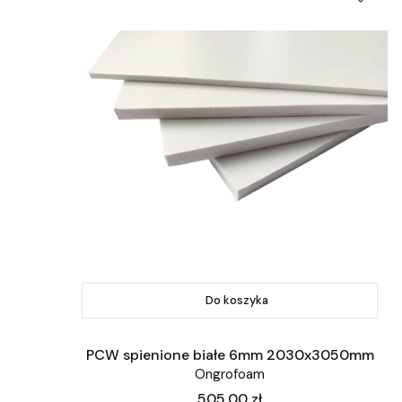
Do koszyka
PCW spienione białe 6mm 2030x3050mm
Ongrofoam
Cena
505,00 zł