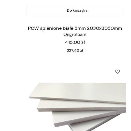
Do koszyka
PCW spienione białe 5mm 2030x3050mm
Ongrofoam
Cena
415,00 zł
Cena
337,40 zł