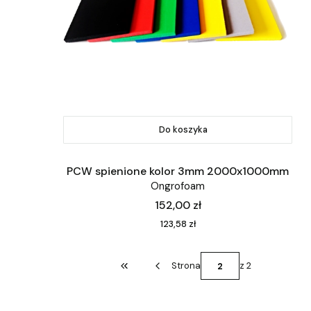
Do koszyka
PCW spienione kolor 3mm 2000x1000mm
Ongrofoam
Cena
152,00 zł
Cena
123,58 zł
Strona
z 2
Wróć do pierwszej strony z produktami