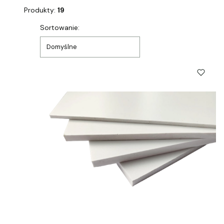
Produkty:
19
Lista produktów
Sortowanie:
Domyślne