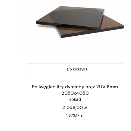
Do koszyka
Poliwęglan lity dymiony brąz 2UV 6mm
2050x4050
Rokad
Cena
2 058,00 zł
Cena
1 673,17 zł