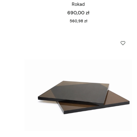
Rokad
Cena
690,00 zł
Cena
560,98 zł