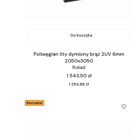
Do koszyka
Poliwęglan lity dymiony brąz 2UV 6mm
2050x3050
Rokad
Cena
1 543,50 zł
Cena
1 254,88 zł
Bestseller