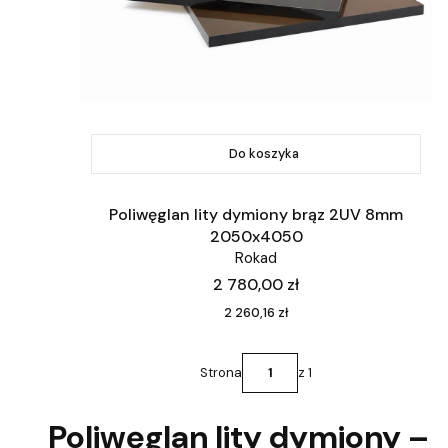
Do koszyka
Poliwęglan lity dymiony brąz 2UV 8mm
2050x4050
Rokad
Cena
2 780,00 zł
Cena
2 260,16 zł
Strona
z 1
Poliwęglan lity dymiony –