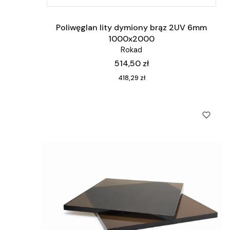
Poliwęglan lity dymiony brąz 2UV 6mm
1000x2000
Rokad
Cena
514,50 zł
Cena
418,29 zł