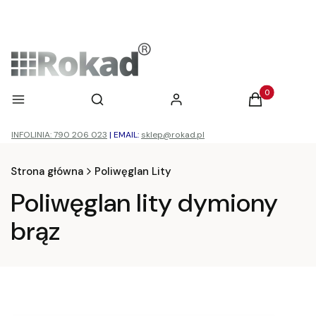
Otwórz wyszukiwarkę
Produkty w ko
Menu
Szukaj
Zaloguj się
Koszyk
INFOLINIA: 790 206 023
|
EMAIL:
sklep@rokad.pl
Strona główna
Poliwęglan Lity
Poliwęglan lity dymiony
brąz