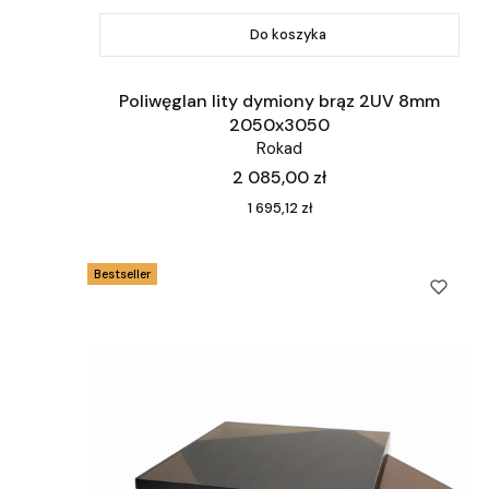
Do koszyka
Poliwęglan lity dymiony brąz 2UV 8mm
2050x3050
Rokad
Cena
2 085,00 zł
Cena
1 695,12 zł
Bestseller