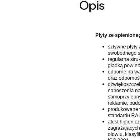
Opis
Płyty ze spienion
sztywne płyty 
swobodnego s
regularna str
gładką powier
odporne na wa
oraz odpornośc
dźwiękoszczel
nanoszenia nad
samoprzylepny
reklamie, bud
produkowane w
standardu RA
atest higienic
zagrażających 
ołowiu, klasy