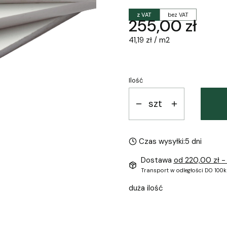
z VAT
bez VAT
Cena
255,00 zł
41,19 zł / m2
Ilość
szt
Czas wysyłki:
5 dni
Dostawa
od 220,00 zł
-
Transport w odległości DO 100k
duża ilość