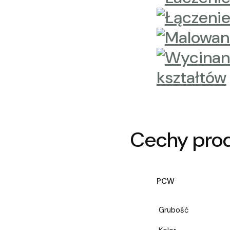
Cechy pro
PCW
Grubość