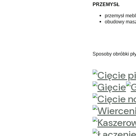
PRZEMYSŁ
przemysł mebla
obudowy mas
Sposoby obróbki pły