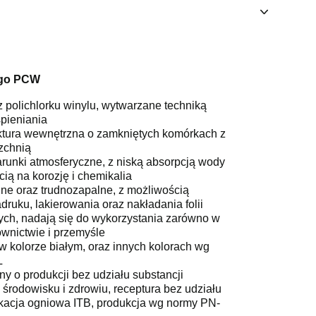
ego PCW
z polichlorku winylu, wytwarzane techniką
pieniania
uktura wewnętrzna o zamkniętych komórkach z
zchnią
runki atmosferyczne, z niską absorpcją wody
ią na korozję i chemikalia
ne oraz trudnozapalne, z możliwością
ruku, lakierowania oraz nakładania folii
ch, nadają się do wykorzystania zarówno w
ownictwie i przemyśle
 kolorze białym, oraz innych kolorach wg
L
zny o produkcji bez udziału substancji
środowisku i zdrowiu, receptura bez udziału
fikacja ogniowa ITB, produkcja wg normy PN-