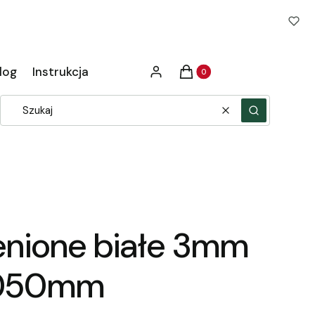
Produkty w koszyku: 0. Zob
log
Instrukcja
Zaloguj się
Koszyk
Wyczyść
Szukaj
nione białe 3mm
050mm