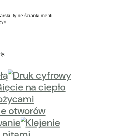
rski, tylne ścianki mebli
zyn
ty: