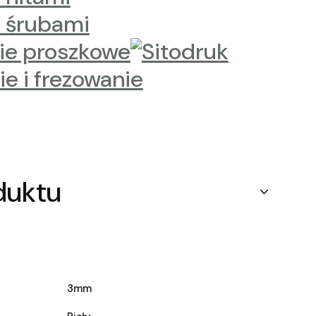
duktu
3mm