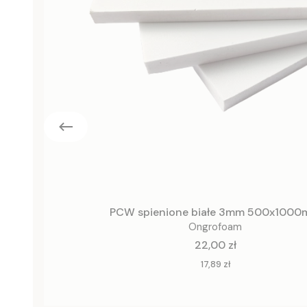
PCW spienione białe 3mm 500x100
Ongrofoam
Cena
22,00 zł
Cena
17,89 zł