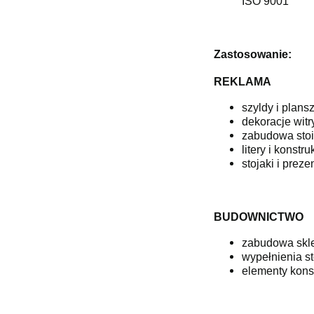
ISO 9001
Zastosowanie:
REKLAMA
szyldy i plans
dekoracje wit
zabudowa sto
litery i konst
stojaki i preze
BUDOWNICTWO
zabudowa skl
wypełnienia st
elementy kons