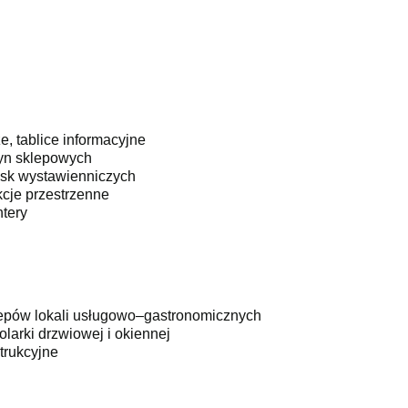
ze, tablice informacyjne
ryn sklepowych
isk wystawienniczych
rukcje przestrzenne
ntery
epów lokali usługowo–gastronomicznych
olarki drzwiowej i okiennej
trukcyjne