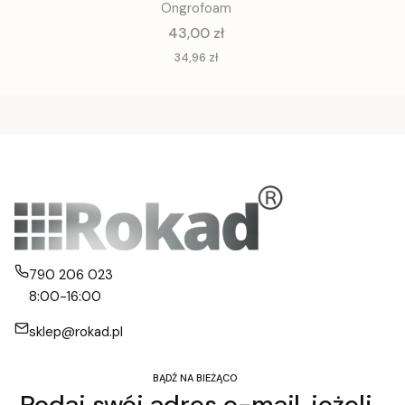
Ongrofoam
Cena
43,00 zł
Cena
34,96 zł
790 206 023
8:00-16:00
sklep@rokad.pl
BĄDŹ NA BIEŻĄCO
Podaj swój adres e-mail, jeżeli