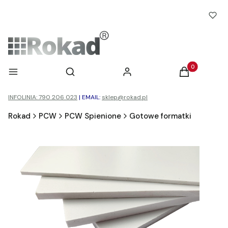
Otwórz wyszukiwarkę
Produkty w ko
Menu
Szukaj
Zaloguj się
Koszyk
INFOLINIA: 790 206 023
|
EMAIL:
sklep@rokad.pl
Rokad
PCW
PCW Spienione
Gotowe formatki