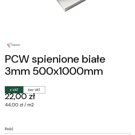
PCW spienione białe
3mm 500x1000mm
z VAT
bez VAT
Cena
22,00 zł
44,00 zł / m2
Ilość