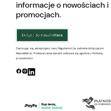
informacje o nowościach i
promocjach.
Twój adres e-mail
Dołącz do newslettera
Zapisując się, akceptujesz nasz Regulamin (w zakresie dotyczącym
Newslettera). Przetwarzanie danych odbywa się zgodnie z Polityką
prywatności.