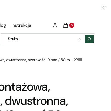
Produkty w koszyku: 0. Zob
log
Instrukcja
Zaloguj się
Koszyk
Wyczyść
Szukaj
a, dwustronna, szerokość 19 mm / 50 m - 2P1111
ontażowa,
, dwustronna,