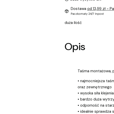
Dostawa
od 13,99 zł
- P
Paczkomaty 24/7 Inpost
duża ilość
Opis
Taśma montażowa, p
• najmocniejsza ta
oraz zewnętrznego
• wysoka siła klejenia
• bardzo duża wytrz
• odporność na star
• idealnie sprawdza s