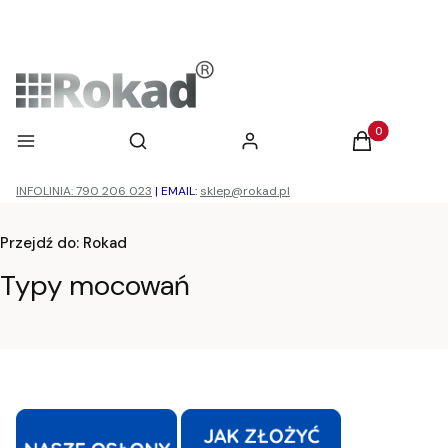
Otwórz wyszukiwarkę
Produkty w ko
Menu
Szukaj
Zaloguj się
Koszyk
INFOLINIA: 790 206 023
|
EMAIL:
sklep@rokad.pl
Przejdź do:
Rokad
Typy mocowań