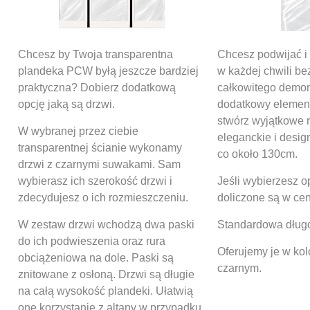
Chcesz by Twoja transparentna
Chcesz podwijać i 
plandeka PCW byłą jeszcze bardziej
w każdej chwili be
praktyczna? Dobierz dodatkową
całkowitego demon
opcję jaką są drzwi.
dodatkowy element
stwórz wyjątkowe r
W wybranej przez ciebie
eleganckie i desig
transparentnej ścianie wykonamy
co około 130cm.
drzwi z czarnymi suwakami. Sam
wybierasz ich szerokość drzwi i
Jeśli wybierzesz op
zdecydujesz o ich rozmieszczeniu.
doliczone są w cen
W zestaw drzwi wchodzą dwa paski
Standardowa długo
do ich podwieszenia oraz rura
Oferujemy je w ko
obciążeniowa na dole. Paski są
czarnym.
znitowane z osłoną. Drzwi są długie
na całą wysokość plandeki. Ułatwią
one korzystanie z altany w przypadku