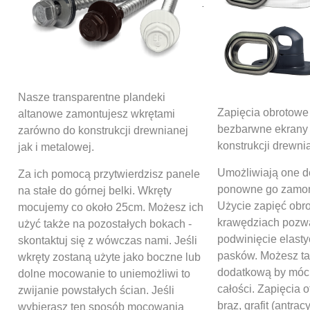
Nasze transparentne plandeki
Zapięcia obrotowe
altanowe zamontujesz wkrętami
bezbarwne ekran
zarówno do konstrukcji drewnianej
konstrukcji drewni
jak i metalowej.
Umożliwiają one d
Za ich pomocą przytwierdzisz panele
ponowne go zamon
na stałe do górnej belki. Wkręty
Użycie zapięć obr
mocujemy co około 25cm. Możesz ich
krawędziach pozw
użyć także na pozostałych bokach -
podwinięcie elasty
skontaktuj się z wówczas nami. Jeśli
pasków. Możesz ta
wkręty zostaną użyte jako boczne lub
dodatkową by móc
dolne mocowanie to uniemożliwi to
całości. Zapięcia o
zwijanie powstałych ścian. Jeśli
brąz, grafit (antracy
wybierasz ten sposób mocowania