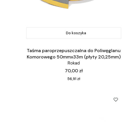
Do koszyka
Taśma paroprzepuszczalna do Poliwęglanu
Komorowego 50mmx33m (płyty 20,25mm)
Rokad
Cena
70,00 zł
Cena
56,91 zł