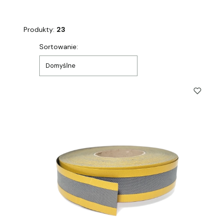
Produkty:
23
Lista produktów
Sortowanie:
Domyślne