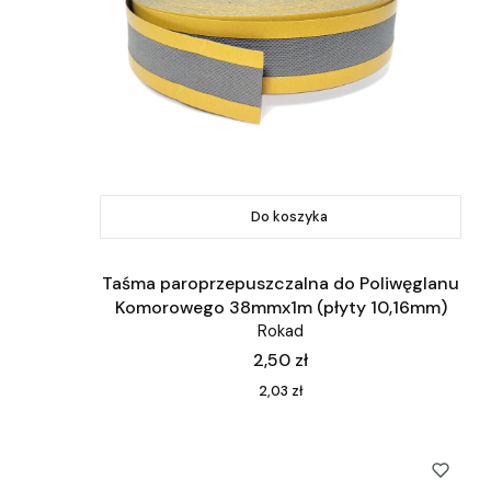
Do koszyka
Taśma paroprzepuszczalna do Poliwęglanu
Komorowego 38mmx1m (płyty 10,16mm)
Rokad
Cena
2,50 zł
Cena
2,03 zł