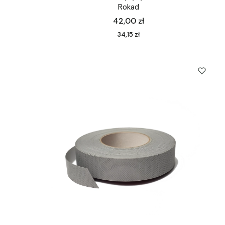
Rokad
Cena
42,00 zł
Cena
34,15 zł