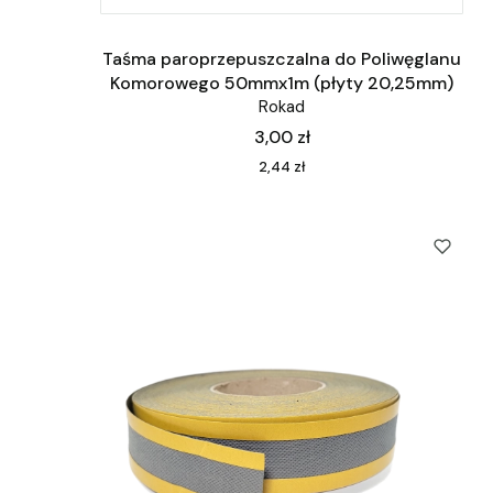
Taśma paroprzepuszczalna do Poliwęglanu
Komorowego 50mmx1m (płyty 20,25mm)
Rokad
Cena
3,00 zł
Cena
2,44 zł