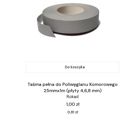
Do koszyka
Taśma pełna do Poliwęglanu Komorowego
25mmx1m (płyty 4,6,8 mm)
Rokad
Cena
1,00 zł
Cena
0,81 zł