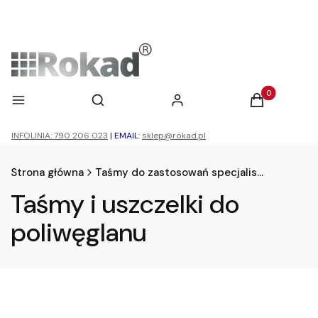
Otwórz wyszukiwarkę
Produkty w ko
Menu
Szukaj
Zaloguj się
Koszyk
INFOLINIA: 790 206 023
|
EMAIL:
sklep@rokad.pl
Strona główna
Taśmy do zastosowań specjalistycznych
Taśmy i uszczelki do
poliwęglanu