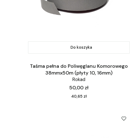
Do koszyka
Taśma pełna do Poliwęglanu Komorowego
38mmx50m (płyty 10, 16mm)
Rokad
Cena
50,00 zł
Cena
40,65 zł