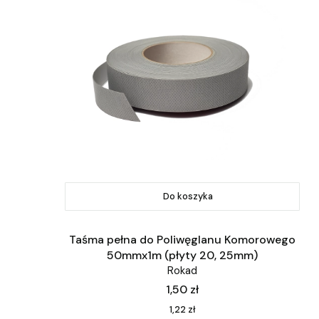
Do koszyka
Taśma pełna do Poliwęglanu Komorowego
50mmx1m (płyty 20, 25mm)
Rokad
Cena
1,50 zł
Cena
1,22 zł