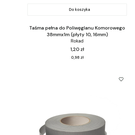
Do koszyka
Taśma pełna do Poliwęglanu Komorowego
38mmx1m (płyty 10, 16mm)
Rokad
Cena
1,20 zł
Cena
0,98 zł