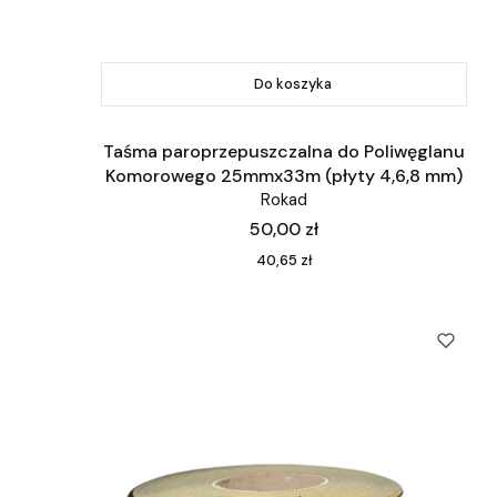
Do koszyka
Taśma paroprzepuszczalna do Poliwęglanu
Komorowego 25mmx33m (płyty 4,6,8 mm)
Rokad
Cena
50,00 zł
Cena
40,65 zł