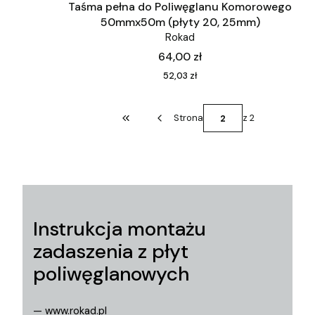
Taśma pełna do Poliwęglanu Komorowego
50mmx50m (płyty 20, 25mm)
Rokad
Cena
64,00 zł
Cena
52,03 zł
Strona
z 2
Wróć do pierwszej strony z produktami
Instrukcja montażu
zadaszenia z płyt
poliwęglanowych
— www.rokad.pl