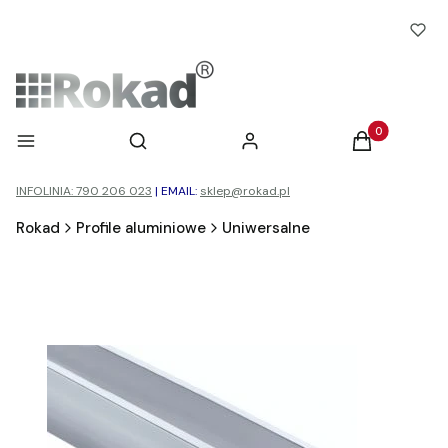
Otwórz wyszukiwarkę
Produkty w ko
Menu
Szukaj
Zaloguj się
Koszyk
INFOLINIA: 790 206 023
|
EMAIL:
sklep@rokad.pl
Rokad
Profile aluminiowe
Uniwersalne