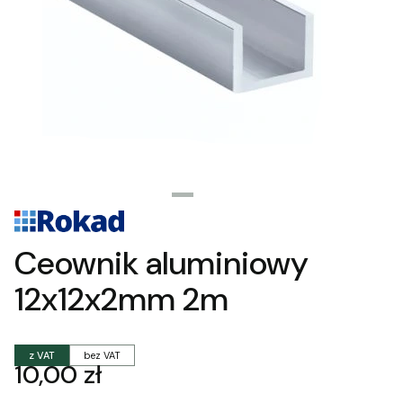
Ceownik aluminiowy
12x12x2mm 2m
z VAT
bez VAT
Cena
10,00 zł